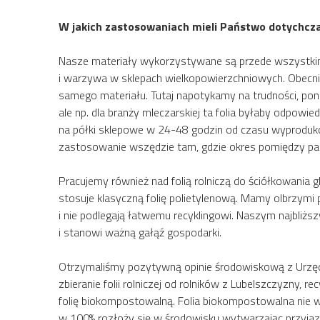
W jakich zastosowaniach mieli Państwo dotychcza
Nasze materiały wykorzystywane są przede wszystkim d
i warzywa w sklepach wielkopowierzchniowych. Obecnie
samego materiału. Tutaj napotykamy na trudności, pon
ale np. dla branży mleczarskiej ta folia byłaby odpowi
na półki sklepowe w 24-48 godzin od czasu wyprodukowan
zastosowanie wszędzie tam, gdzie okres pomiędzy pak
Pracujemy również nad folią rolniczą do ściółkowania g
stosuje klasyczną folię polietylenową. Mamy olbrzymi p
i nie podlegają łatwemu recyklingowi. Naszym najbliż
i stanowi ważną gałąź gospodarki.
Otrzymaliśmy pozytywną opinie środowiskową z Urzędu 
zbieranie folii rolniczej od rolników z Lubelszczyzny, re
folię biokompostowalną. Folia biokompostowalna nie w
w 100% rozłoży się w środowisku wytwarzając przyja