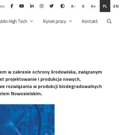
.eu
PL
EN
A-
A
A+
ublin High Tech
Rynek pracy
Kontakt
om w zakresie ochrony środowiska, związanym
st projektowanie i produkcja nowych,
e rozwiązania w produkcji biodegradowalnych
celem Nowosielskim.