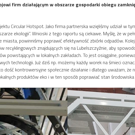
jowi firm działającym w obszarze gospodarki obiegu zamknię
ojektu Circular Hotspot. Jako firma partnerska wzięliśmy udział w t
arze ekologii”. Wnioski z tego raportu są ciekawe. Myślę, że w peł
ie miasta, powinniśmy poprawić efektywność zbiórki odpadów. Kole
adów recyklingowych znajdujących się na Lubelszczyźnie, aby spo
ów powstających w lokalnych zakładach. To jest osiągalne, poniew
 nowych technologii. Już dziś np. możemy każdy worek na śmieci ozn
o dość kontrowersyjne społecznie działanie i dlatego uważam, że
lokalnych produktów eko i w ten sposób poprawiać stan środowiska