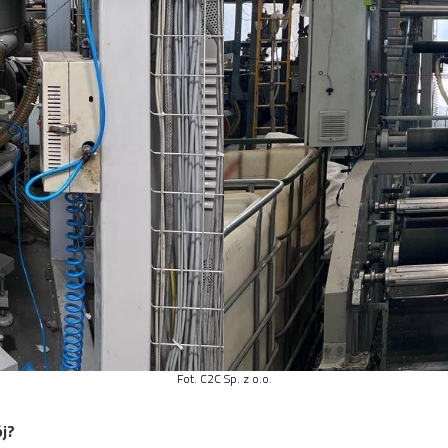
Fot. C2C Sp. z o.o.
j?