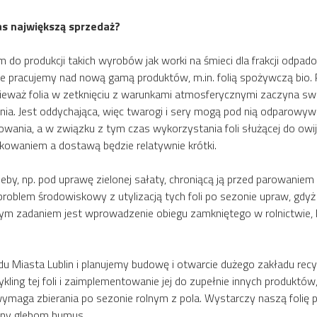
s największą sprzedaż?
o produkcji takich wyrobów jak worki na śmieci dla frakcji odpad
 pracujemy nad nową gamą produktów, m.in. folią spożywczą bio. Pr
ieważ folia w zetknięciu z warunkami atmosferycznymi zaczyna swo
ednia. Jest oddychająca, więc twarogi i sery mogą pod nią odparowyw
ia, a w związku z tym czas wykorzystania foli służącej do owijania
owaniem a dostawą będzie relatywnie krótki.
leby, np. pod uprawę zielonej sałaty, chroniącą ją przed parowanie
roblem środowiskowy z utylizacją tych foli po sezonie upraw, gdyż 
szym zadaniem jest wprowadzenie obiegu zamkniętego w rolnictwie, 
Miasta Lublin i planujemy budowę i otwarcie dużego zakładu recyk
cykling tej foli i zaimplementowanie jej do zupełnie innych produktów
ymaga zbierania po sezonie rolnym z pola. Wystarczy naszą folię p
zny glebom humus.