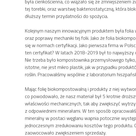
była cienkościenna, co wiązało się ze zmniejszenie
tej torebki, oraz warstwę bakteriostatyczną, która 
dłuższy termin przydatności do spożycia.
Kolejnym naszym innowacyjnym produktem była folia w
oraz poprawy mechaniki tej folii. Jako że folia bioko
się w normach certyfikacji. Jako pierwsza firma w Po
ten certyfikat? W latach 2018-2019 był to najwyższy
Nie trzeba było kompostownika przemysłowego tylko,
istotne, nie jest mikro plastik, jak w przypadku prod
roślin. Pracowaliśmy wspólnie z laboratorium hiszpańsk
Mając folię biokompostowalną i produkty z niej wytw
co powodowało, że nasz materiał był 5 krotnie droższy
właściwości mechanicznych, tak aby zwiększyć wytrzym
z odpowiednimi minerałami. W ten sposób opracowaliśm
mineralny w postaci węglanu wapnia potocznie występ
jednoczesnym zredukowaniu kosztów tego produktu. Obec
zaowocowało zwiększeniem sprzedaży.