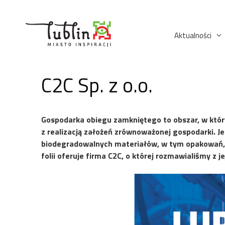
Przejdź
do
treści
Aktualności
C2C Sp. z o.o.
Gospodarka obiegu zamkniętego to obszar, w kt
z realizacją założeń zrównoważonej gospodarki. J
biodegradowalnych materiałów, w tym opakowań, 
folii oferuje firma C2C, o której rozmawialiśmy z