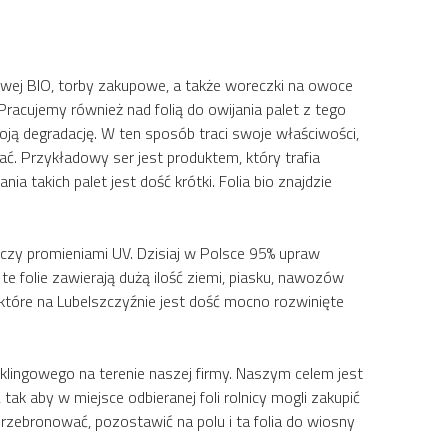
owej BIO, torby zakupowe, a także woreczki na owoce
acujemy również nad folią do owijania palet z tego
ją degradację. W ten sposób traci swoje właściwości,
ać. Przykładowy ser jest produktem, który trafia
 takich palet jest dość krótki. Folia bio znajdzie
m czy promieniami UV. Dzisiaj w Polsce 95% upraw
te folie zawierają dużą ilość ziemi, piasku, nawozów
które na Lubelszczyźnie jest dość mocno rozwinięte
lingowego na terenie naszej firmy. Naszym celem jest
, tak aby w miejsce odbieranej foli rolnicy mogli zakupić
rzebronować, pozostawić na polu i ta folia do wiosny