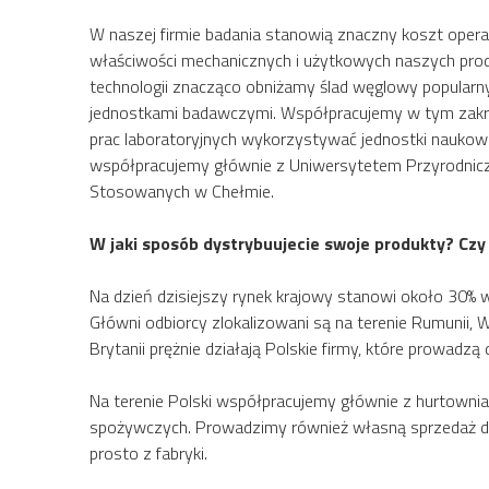
W naszej firmie badania stanowią znaczny koszt oper
właściwości mechanicznych i użytkowych naszych prod
technologii znacząco obniżamy ślad węglowy popularn
jednostkami badawczymi. Współpracujemy w tym zakresi
prac laboratoryjnych wykorzystywać jednostki naukowe
współpracujemy głównie z Uniwersytetem Przyrodnicz
Stosowanych w Chełmie.
W jaki sposób dystrybuujecie swoje produkty? Czy
Na dzień dzisiejszy rynek krajowy stanowi około 30% w
Główni odbiorcy zlokalizowani są na terenie Rumunii, Węgi
Brytanii prężnie działają Polskie firmy, które prowadz
Na terenie Polski współpracujemy głównie z hurtowni
spożywczych. Prowadzimy również własną sprzedaż det
prosto z fabryki.