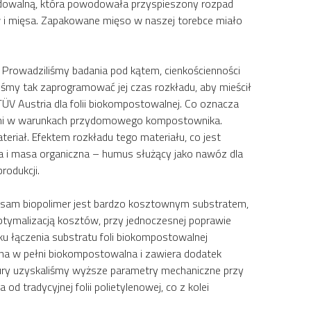
adowalną, która powodowała przyspieszony rozpad
w i mięsa. Zapakowane mięso w naszej torebce miało
Prowadziliśmy badania pod kątem, cienkościenności
iśmy tak zaprogramować jej czas rozkładu, aby mieścił
ÜV Austria dla folii biokompostowalnej. Co oznacza
0 dni w warunkach przydomowego kompostownika.
iał. Efektem rozkładu tego materiału, co jest
la i masa organiczna – humus służący jako nawóz dla
rodukcji.
ż sam biopolimer jest bardzo kosztownym substratem,
optymalizacją kosztów, przy jednoczesnej poprawie
ku łączenia substratu foli biokompostowalnej
ona w pełni biokompostowalna i zawiera dodatek
tury uzyskaliśmy wyższe parametry mechaniczne przy
 tradycyjnej folii polietylenowej, co z kolei