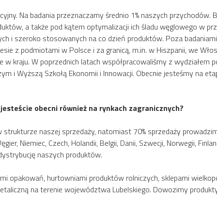
acyjny. Na badania przeznaczamy średnio 1% naszych przychodów.
uktów, a także pod kątem optymalizacji ich śladu węglowego w pr
ych i szeroko stosowanych na co dzień produktów. Poza badaniami
e z podmiotami w Polsce i za granicą, m.in. w Hiszpanii, we Wło
 w kraju. W poprzednich latach współpracowaliśmy z wydziałem pol
ym i Wyższą Szkołą Ekonomii i Innowacji. Obecnie jesteśmy na et
 jesteście obecni również na rynkach zagranicznych?
 strukturze naszej sprzedaży, natomiast 70% sprzedaży prowadzimy 
er, Niemiec, Czech, Holandii, Belgii, Danii, Szwecji, Norwegii, Finland
ą dystrybucję naszych produktów.
ami opakowań, hurtowniami produktów rolniczych, sklepami wielkop
aliczną na terenie województwa Lubelskiego. Dowozimy produkty do