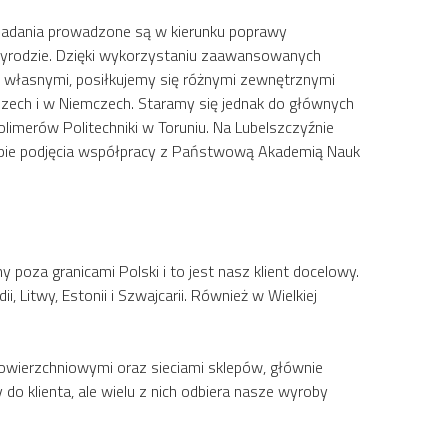
 Badania prowadzone są w kierunku poprawy
zyrodzie. Dzięki wykorzystaniu zaawansowanych
 własnymi, posiłkujemy się różnymi zewnętrznymi
szech i w Niemczech. Staramy się jednak do głównych
imerów Politechniki w Toruniu. Na Lubelszczyźnie
apie podjęcia współpracy z Państwową Akademią Nauk
poza granicami Polski i to jest nasz klient docelowy.
ii, Litwy, Estonii i Szwajcarii. Również w Wielkiej
owierzchniowymi oraz sieciami sklepów, głównie
 klienta, ale wielu z nich odbiera nasze wyroby