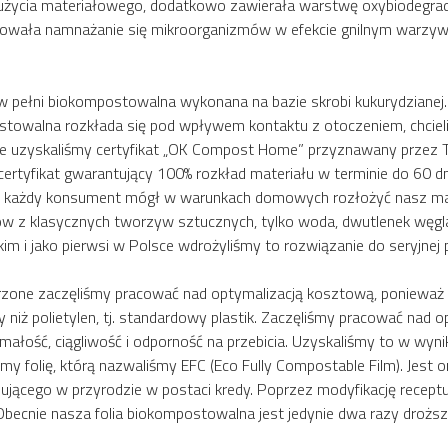
m zużycia materiałowego, dodatkowo zawierała warstwę oxybiodegr
blokowała namnażanie się mikroorganizmów w efekcie gnilnym warzy
 pełni biokompostowalna wykonana na bazie skrobi kukurydzianej. 
mpostowalna rozkłada się pod wpływem kontaktu z otoczeniem, chciel
lsce uzyskaliśmy certyfikat „OK Compost Home” przyznawany przez T
 certyfikat gwarantujący 100% rozkład materiału w terminie do 6
 każdy konsument mógł w warunkach domowych rozłożyć nasz mater
uktów z klasycznych tworzyw sztucznych, tylko woda, dwutlenek węg
im i jako pierwsi w Polsce wdrożyliśmy to rozwiązanie do seryjnej p
orzone zaczęliśmy pracować nad optymalizacją kosztową, poniewa
 niż polietylen, tj. standardowy plastik. Zaczęliśmy pracować nad 
ałość, ciągliwość i odporność na przebicia. Uzyskaliśmy to w wyni
y folię, którą nazwaliśmy EFC (Eco Fully Compostable Film). Jest 
ującego w przyrodzie w postaci kredy. Poprzez modyfikację recep
nie nasza folia biokompostowalna jest jedynie dwa razy droższa od