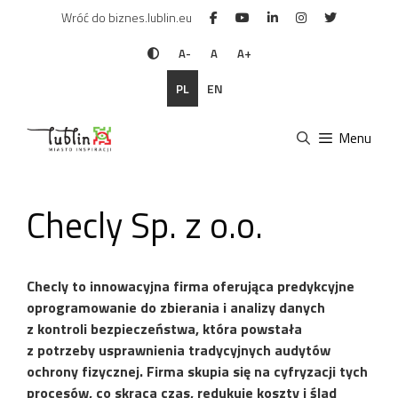
Przejdź
Wróć do biznes.lublin.eu
do
treści
A-
A
A+
PL
EN
Menu
Checly Sp. z o.o.
Checly to innowacyjna firma oferująca predykcyjne
oprogramowanie do zbierania i analizy danych
z kontroli bezpieczeństwa, która powstała
z potrzeby usprawnienia tradycyjnych audytów
ochrony fizycznej. Firma skupia się na cyfryzacji tych
procesów, co skraca czas, redukuje koszty i ślad