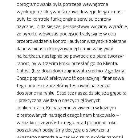
oprogramowania była potrzeba wewnętrzna
wynikająca z aktywności zawodowej jednego z nas –
były to kontrole funkcjonalne serwisu ochrony
fizycznej. Z dzisiejszej perspektywy widzimy wyraźnie,
że było to wówczas podejście tradycyjne: w celu
przeprowadzenia kontroli audytor wszystkie zbierane
dane w nieustrukturyzowanej formie zapisywał
na kartkach, następnie po powrocie do biura tworzył
raport, by w trzecim kroku przesłać go do Klienta.
Całość (bez dojazdów) zajmowała średnio 2 godziny.
Chcąc poprawić efektywność operacyjną i finansowa
tego procesu, zaczęliśmy testować narzędzia
dostępne na rynku. Stad też nasza dzisiejsza głęboka
i praktyczna wiedza o naszych głównych
konkurentach. Ku naszemu zdziwieniu w każdym
z testowanych narzędzi czegoś nam brakowało –
w każdym czegoś istotnego. Stąd po ponad roku
poszukiwań podjęliśmy decyzję o stworzeniu
własnego narzędzia – tak w dużym skrócie narodził