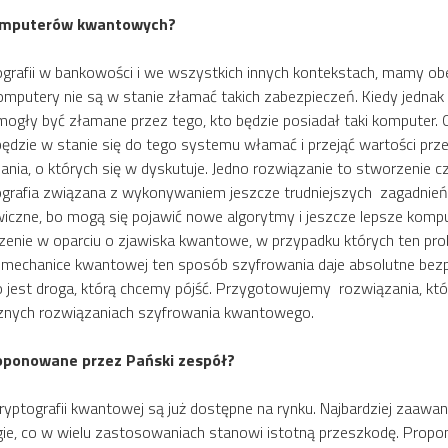
 komputerów kwantowych?
tografii w bankowości i we wszystkich innych kontekstach, mamy o
omputery nie są w stanie złamać takich zabezpieczeń. Kiedy jednak
mogły być złamane przez tego, kto będzie posiadał taki komputer.
ędzie w stanie się do tego systemu włamać i przejąć wartości pr
nia, o których się w dyskutuje. Jedno rozwiązanie to stworzenie cze
tografia związana z wykonywaniem jeszcze trudniejszych zagadnień 
iczne, bo mogą się pojawić nowe algorytmy i jeszcze lepsze kom
ieczenie w oparciu o zjawiska kwantowe, w przypadku których ten pr
 mechanice kwantowej ten sposób szyfrowania daje absolutne bez
 To jest droga, którą chcemy pójść. Przygotowujemy rozwiązania,
iecznych rozwiązaniach szyfrowania kwantowego.
roponowane przez Pański zespół?
ptografii kwantowej są już dostępne na rynku. Najbardziej zaawa
rogie, co w wielu zastosowaniach stanowi istotną przeszkodę. Pro