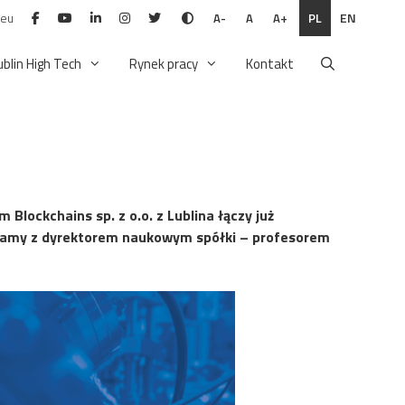
.eu
PL
EN
A-
A
A+
ublin High Tech
Rynek pracy
Kontakt
lockchains sp. z o.o. z Lublina łączy już
wiamy z dyrektorem naukowym spółki – profesorem