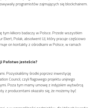
towywały programistów zajmujących się blockchainem.
się tym kilkoro badaczy w Polsce. Przede wszystkim
r Ekert, Polak, absolwent UJ, który pracuje częściowo
zymuje on kontakty z ośrodkami w Polsce, w ramach
ji Państwo jesteście?
mi. Pozyskaliśmy środki poprzez inwestycję
tion Council, czyli flagowego projektu unijnego
towymi. Poza tym mamy umowę z indyjskim wytwórcą
kty z producentami okazało się, że możemy być
znej, a w szczególności podmiotów, dla których kwestia