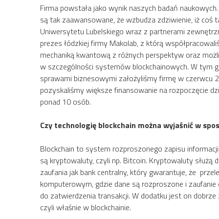
Firma powstała jako wynik naszych badań naukowych. 
są tak zaawansowane, że wzbudza zdziwienie, iż coś t
Uniwersytetu Lubelskiego wraz z partnerami zewnętrzn
prezes łódzkiej firmy Makolab, z którą współpracowal
mechaniką kwantową z różnych perspektyw oraz możl
w szczególności systemów blockchainowych. W tym gro
sprawami biznesowymi założyliśmy firmę w czerwcu 20
pozyskaliśmy większe finansowanie na rozpoczęcie dzi
ponad 10 osób.
Czy technologię blockchain można wyjaśnić w spo
Blockchain to system rozproszonego zapisu informacj
są kryptowaluty, czyli np. Bitcoin. Kryptowaluty słu
zaufania jak bank centralny, który gwarantuje, że pr
komputerowym, gdzie dane są rozproszone i zaufanie d
do zatwierdzenia transakcji. W dodatku jest on dobrz
czyli właśnie w blockchainie.