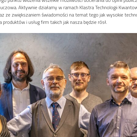
 kluczowa. Aktywnie działamy w ramach Klastra Technologii Kwanto
 ze zwiększaniem świadomości na temat tego jak wysokie technolog
produktów i usług firm takich jak nasza będzie rósł.