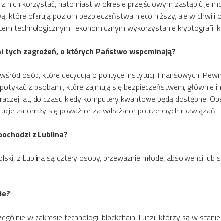
 z nich korzystać, natomiast w okresie przejściowym zastąpić je
ą, które oferują poziom bezpieczeństwa nieco niższy, ale w chwili 
tem technologicznym i ekonomicznym wykorzystanie kryptografii k
mi tych zagrożeń, o których Państwo wspominają?
wśród osób, które decydują o polityce instytucji finansowych. Pew
potykać z osobami, które zajmują się bezpieczeństwem, głównie ins
ylko raczej lat, do czasu kiedy komputery kwantowe będą dostępne.
ytucje zabierały się poważnie za wdrażanie potrzebnych rozwiązań.
pochodzi z Lublina?
ski, z Lublina są cztery osoby, przeważnie młode, absolwenci lub st
ie?
zególnie w zakresie technologii blockchain. Ludzi, którzy są w st