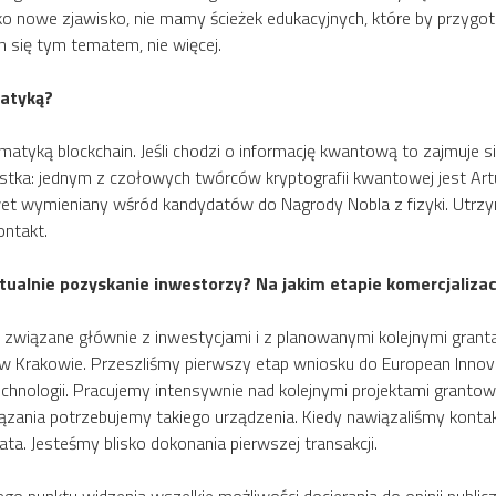
o nowe zjawisko, nie mamy ścieżek edukacyjnych, które by przygo
ch się tym tematem, nie więcej.
matyką?
matyką blockchain. Jeśli chodzi o informację kwantową to zajmuje 
ostka: jednym z czołowych twórców kryptografii kwantowej jest Artu
nawet wymieniany wśród kandydatów do Nagrody Nobla z fizyki. Utr
ontakt.
ualnie pozyskanie inwestorzy? Na jakim etapie komercjalizac
wiązane głównie z inwestycjami i z planowanymi kolejnymi granta
bą w Krakowie. Przeszliśmy pierwszy etap wniosku do European Innova
chnologii. Pracujemy intensywnie nad kolejnymi projektami gran
ania potrzebujemy takiego urządzenia. Kiedy nawiązaliśmy konta
ta. Jesteśmy blisko dokonania pierwszej transakcji.
go punktu widzenia wszelkie możliwości docierania do opinii public