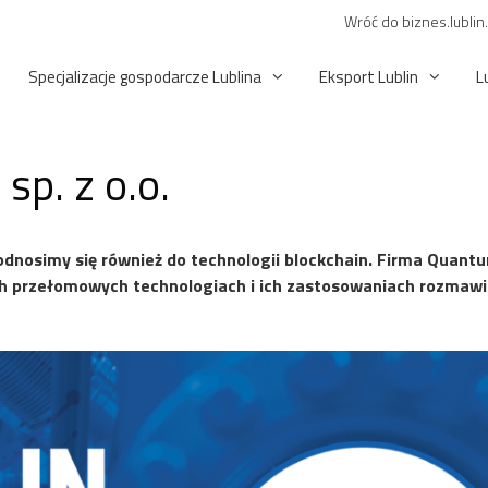
Wróć do biznes.lublin
Specjalizacje gospodarcze Lublina
Eksport Lublin
L
p. z o.o.
nosimy się również do technologii blockchain. Firma Quantum B
ch przełomowych technologiach i ich zastosowaniach rozma