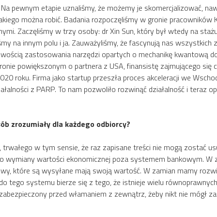
Na pewnym etapie uznaliśmy, że możemy je skomercjalizować, nawe
akiego można robić. Badania rozpoczęliśmy w gronie pracowników 
ymi. Zaczęliśmy w trzy osoby: dr Xin Sun, który był wtedy na staż
iśmy na innym polu i ja. Zauważyliśmy, że fascynują nas wszystki
iwością zastosowania narzędzi opartych o mechanikę kwantową d
nie powiększonym o partnera z USA, finansistę zajmującego się 
20 roku. Firma jako startup przeszła proces akceleracji we Wsch
ałalności z PARP. To nam pozwoliło rozwinąć działalność i teraz 
sób zrozumiały dla każdego odbiorcy?
i, trwałego w tym sensie, że raz zapisane treści nie mogą zostać
żą do wymiany wartości ekonomicznej poza systemem bankowym. W zw
zelewy, które są wysyłane mają swoją wartość. W zamian mamy rozwi
o tego systemu bierze się z tego, że istnieje wielu równoprawnyc
e zabezpieczony przed włamaniem z zewnątrz, żeby nikt nie mógł z