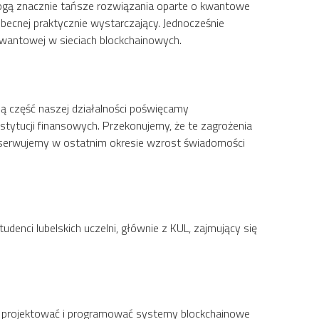
 mogą znacznie tańsze rozwiązania oparte o kwantowe
obecnej praktycznie wystarczający. Jednocześnie
wantowej w sieciach blockchainowych.
ną część naszej działalności poświęcamy
tytucji finansowych. Przekonujemy, że te zagrożenia
 Obserwujemy w ostatnim okresie wzrost świadomości
udenci lubelskich uczelni, głównie z KUL, zajmujący się
anie projektować i programować systemy blockchainowe