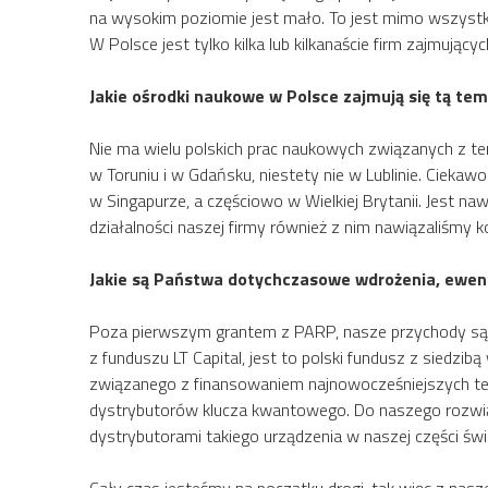
na wysokim poziomie jest mało. To jest mimo wszystk
W Polsce jest tylko kilka lub kilkanaście firm zajmujący
Jakie ośrodki naukowe w Polsce zajmują się tą te
Nie ma wielu polskich prac naukowych związanych z te
w Toruniu i w Gdańsku, niestety nie w Lublinie. Ciekaw
w Singapurze, a częściowo w Wielkiej Brytanii. Jest 
działalności naszej firmy również z nim nawiązaliśmy k
Jakie są Państwa dotychczasowe wdrożenia, ewent
Poza pierwszym grantem z PARP, nasze przychody są z
z funduszu LT Capital, jest to polski fundusz z siedzi
związanego z finansowaniem najnowocześniejszych te
dystrybutorów klucza kwantowego. Do naszego rozwiąz
dystrybutorami takiego urządzenia w naszej części świa
Cały czas jesteśmy na początku drogi, tak więc z nasze