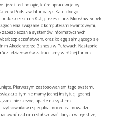
t jeżeli technologie, które opracowujemy
Katedry Podstaw Informatyki Katolickiego
u podoktorskim na KUL, prezes dr inż. Mirosław Sopek
ch zagadnienia związane z komputerami kwantowymi,
o zabezpieczania systemów informatycznych,
cyberbezpieczeństwem, oraz kolegę zajmującego się
odnim Akceleratorze Biznesu w Puławach. Następnie
oprócz udziałowców zatrudniamy w różnej formule
 usunięte. Pierwszym zastosowaniem tego systemu
iązku z tym nie mamy jednej instytucji godnej
ązanie niezależne, oparte na systemie
h użytkowników i specjalna procedura prowadzi
apanować nad nim i sfałszować danych w rejestrze,