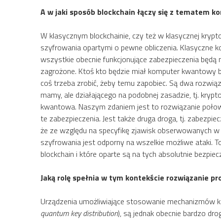
A w jaki sposób blockchain łączy się z tematem
W klasycznym blockchainie, czy też w klasycznej kryp
szyfrowania opartymi o pewne obliczenia. Klasyczne k
wszystkie obecnie funkcjonujące zabezpieczenia będą 
zagrożone. Ktoś kto będzie miał komputer kwantowy b
coś trzeba zrobić, żeby temu zapobiec. Są dwa rozwiąza
mamy, ale działającego na podobnej zasadzie, tj. kryp
kwantowa. Naszym zdaniem jest to rozwiązanie połow
te zabezpieczenia. Jest także druga droga, tj. zabezp
że ze względu na specyfikę zjawisk obserwowanych w
szyfrowania jest odporny na wszelkie możliwe ataki.
blockchain i które oparte są na tych absolutnie bezp
Jaką rolę spełnia w tym kontekście rozwiązanie p
Urządzenia umożliwiające stosowanie mechanizmów kry
quantum key distribution
), są jednak obecnie bardzo d