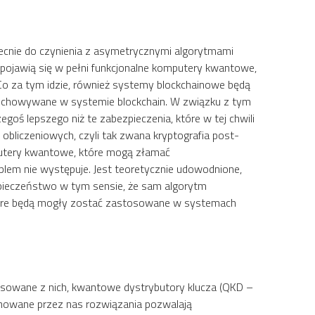
becnie do czynienia z asymetrycznymi algorytmami
 pojawią się w pełni funkcjonalne komputery kwantowe,
 Co za tym idzie, również systemy blockchainowe będą
zechowywane w systemie blockchain. W związku z tym
goś lepszego niż te zabezpieczenia, które w tej chwili
obliczeniowych, czyli tak zwana kryptografia post-
putery kwantowe, które mogą złamać
oblem nie występuje. Jest teoretycznie udowodnione,
pieczeństwo w tym sensie, że sam algorytm
 które będą mogły zostać zastosowane w systemach
nsowane z nich, kwantowe dystrybutory klucza (QKD –
ponowane przez nas rozwiązania pozwalają