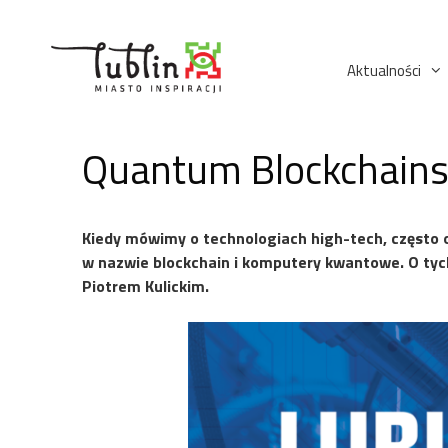
Przejdź
do
treści
Aktualności
Quantum Blockchains s
Kiedy mówimy o technologiach high-tech, często od
w nazwie blockchain i komputery kwantowe. O ty
Piotrem Kulickim.