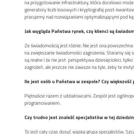
na przygotowanie infrastruktury, która docelowo może
generatory liczb losowych i kryptografię post-kwantow
pracujemy nad rozwiązaniami optymalizującymi pod ką
Jak wygląda Państwa rynek, czy klienci są świado
Ze świadomością jest różnie. Nie jest ona powszechna 
na zwiększanie świadomości zagrożenia. Staramy się s
są realne i że nie jest perspektywa dziesięcioleci, t
zagrożeń, ale jeszcze nie zawsze na tyle, żeby te inst
Ile jest osób u Państwa w zespole? Czy większość 
Piętnaście razem z udziałowcami. Zespół jest ogólnopol
programowaniem.
Czy trudno jest znaleźć specjalistów w tej dziedzin
To jest cały czas dosyć wąska grupa specjalistów. Szc