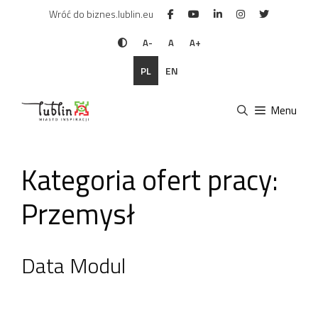
Przejdź
Wróć do biznes.lublin.eu
do
treści
A-
A
A+
PL
EN
Menu
Kategoria ofert pracy:
Przemysł
Data Modul