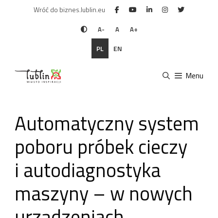
Przejdź
Wróć do biznes.lublin.eu
do
treści
A-
A
A+
PL
EN
Menu
Automatyczny system
poboru próbek cieczy
i autodiagnostyka
maszyny – w nowych
urządzeniach