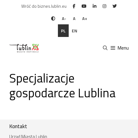
Przejdź
Wróć do biznes.lublin.eu
do
treści
A-
A
A+
PL
EN
Menu
Specjalizacje
gospodarcze Lublina
Kontakt
Urząd Miasta Lublin