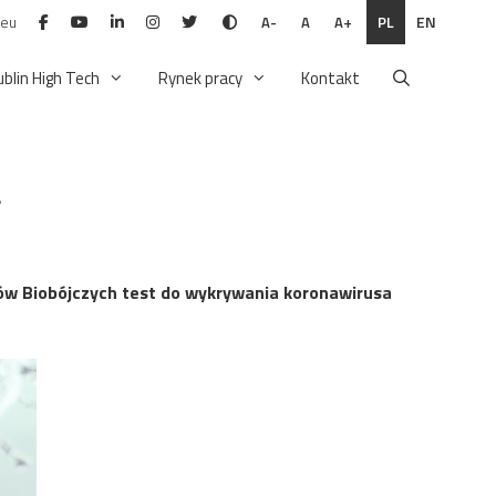
.eu
PL
EN
A-
A
A+
ublin High Tech
Rynek pracy
Kontakt
a
ów Biobójczych test do wykrywania koronawirusa