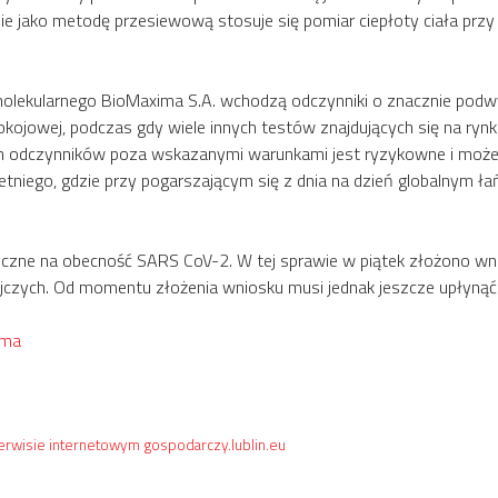
nie jako metodę przesiewową stosuje się pomiar ciepłoty ciała pr
olekularnego BioMaxima S.A. wchodzą odczynniki o znacznie podwy
kojowej, podczas gdy wiele innych testów znajdujących się na ry
ch odczynników poza wskazanymi warunkami jest ryzykowne i może 
letniego, gdzie przy pogarszającym się z dnia na dzień globalnym ł
czne na obecność SARS CoV-2. W tej sprawie w piątek złożono wn
zych. Od momentu złożenia wniosku musi jednak jeszcze upłynąć 
ima
serwisie internetowym gospodarczy.lublin.eu