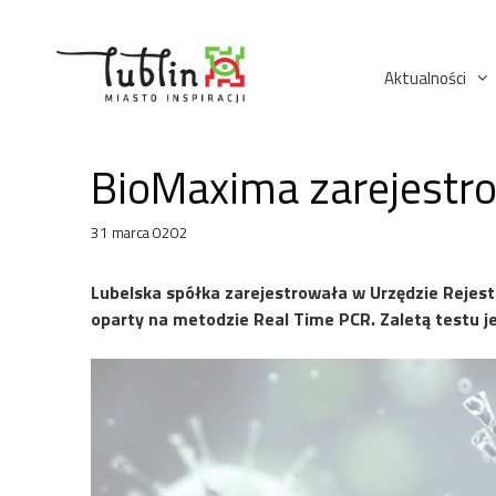
Przejdź
do
treści
Aktualności
BioMaxima zarejestro
31 marca 0202
Lubelska spółka zarejestrowała w Urzędzie Rejes
oparty na metodzie Real Time PCR. Zaletą testu j