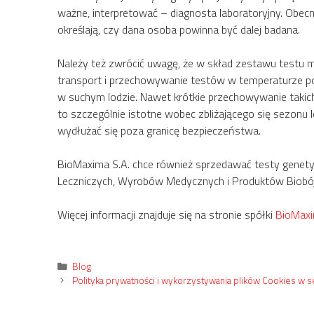
ważne, interpretować – diagnosta laboratoryjny. Obec
określają, czy dana osoba powinna być dalej badana.
Należy też zwrócić uwagę, że w skład zestawu testu m
transport i przechowywanie testów w temperaturze po
w suchym lodzie. Nawet krótkie przechowywanie taki
to szczególnie istotne wobec zbliżającego się sezonu 
wydłużać się poza granicę bezpieczeństwa.
BioMaxima S.A. chce również sprzedawać testy genety
Leczniczych, Wyrobów Medycznych i Produktów Biobójc
Więcej informacji znajduje się na stronie spółki
BioMax
Kategorie
Blog
Polityka prywatności i wykorzystywania plików Cookies w 