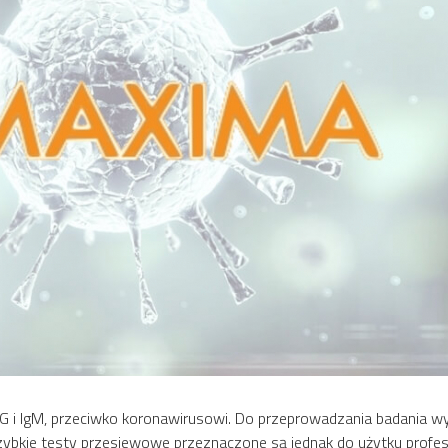
gG i IgM, przeciwko koronawirusowi. Do przeprowadzania badania wy
zybkie testy przesiewowe przeznaczone są jednak do użytku profes