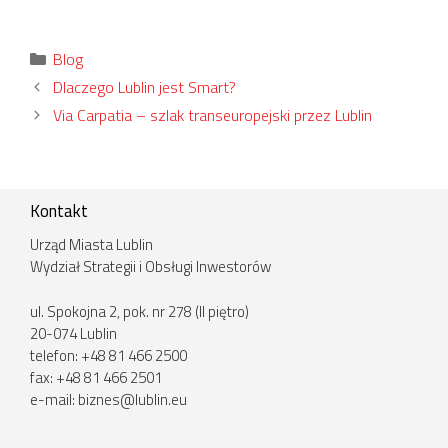
Kategorie
Blog
Dlaczego Lublin jest Smart?
Via Carpatia – szlak transeuropejski przez Lublin
Kontakt
Urząd Miasta Lublin
Wydział Strategii i Obsługi Inwestorów
ul. Spokojna 2, pok. nr 278 (II piętro)
20-074 Lublin
telefon: +48 81 466 2500
fax: +48 81 466 2501
e-mail:
biznes@lublin.eu