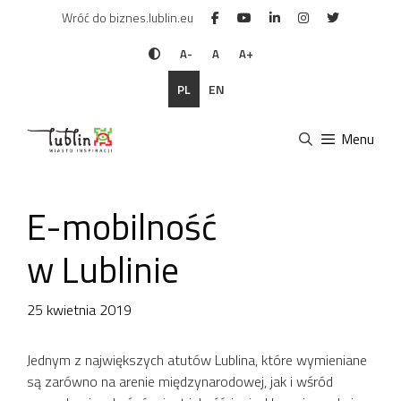
Przejdź
Wróć do biznes.lublin.eu
do
treści
A-
A
A+
PL
EN
Menu
E-mobilność
w Lublinie
25 kwietnia 2019
Jednym z największych atutów Lublina, które wymieniane
są zarówno na arenie międzynarodowej, jak i wśród