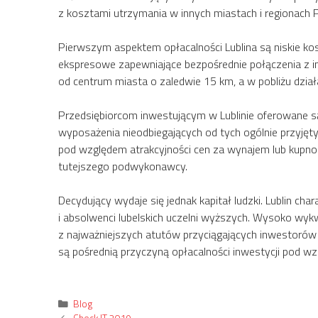
z kosztami utrzymania w innych miastach i regionach 
Pierwszym aspektem opłacalności Lublina są niskie ko
ekspresowe zapewniające bezpośrednie połączenia z in
od centrum miasta o zaledwie 15 km, a w pobliżu działa
Przedsiębiorcom inwestującym w Lublinie oferowane 
wyposażenia nieodbiegających od tych ogólnie przyjęty
pod względem atrakcyjności cen za wynajem lub kupno.
tutejszego podwykonawcy.
Decydujący wydaje się jednak kapitał ludzki. Lublin 
i absolwenci lubelskich uczelni wyższych. Wysoko wykwa
z najważniejszych atutów przyciągających inwestorów 
są pośrednią przyczyną opłacalności inwestycji pod 
Kategorie
Blog
Check IT 2019