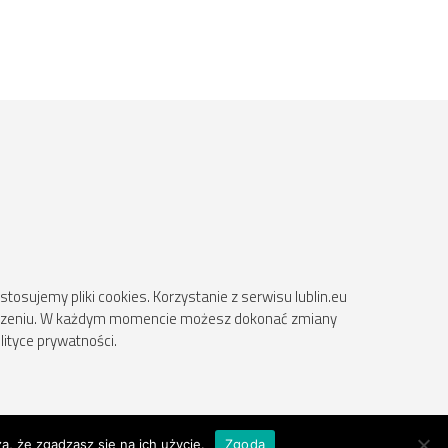
osujemy pliki cookies. Korzystanie z serwisu lublin.eu
ądzeniu. W każdym momencie możesz dokonać zmiany
lityce prywatności.
a, że zgadzasz się na ich użycie.
Zgoda