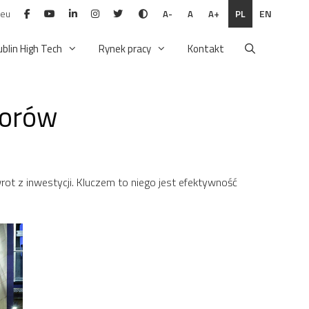
.eu
PL
EN
A-
A
A+
ublin High Tech
Rynek pracy
Kontakt
torów
rot z inwestycji. Kluczem to niego jest efektywność