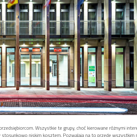
rzedsiębiorcom. Wszystkie te grupy, choć kierowane różnymi intere
cy stosunkowo niskim kosztem. Pozwalają na to przede wszystkim n