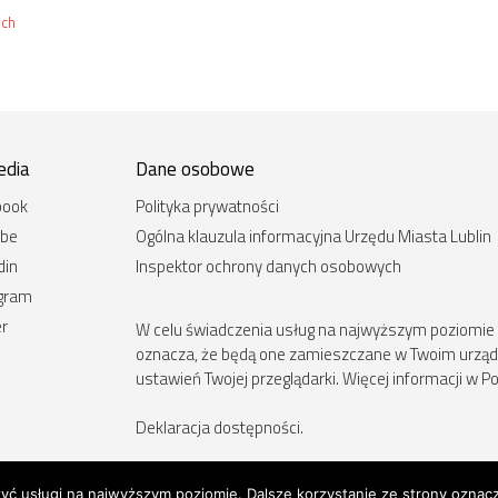
ych
edia
Dane osobowe
book
Polityka prywatności
ube
Ogólna klauzula informacyjna Urzędu Miasta Lublin
din
Inspektor ochrony danych osobowych
agram
er
W celu świadczenia usług na najwyższym poziomie st
oznacza, że będą one zamieszczane w Twoim urz
ustawień Twojej przeglądarki. Więcej informacji w Po
Deklaracja dostępności
.
zyć usługi na najwyższym poziomie. Dalsze korzystanie ze strony oznacz