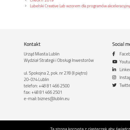
Lubelski Creative Lab wzorem dla programów akceleracyjn
Kontakt
Social m
Urząd Miasta Lublin
Face
Wydział Strategii i Obsługi Inwestorów
Yout
Linke
ul. Spokojna 2, pok. nr 278 (II piętro)
Inst
20-074 Lublin
Twitt
telefon: +48 81 466 2500
fax: +48 81 466 2501
e-mail:
biznes@lublin.eu
Ta strona korzysta z ciasteczek aby świadc