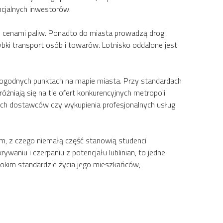
ncjalnych inwestorów.
i cenami paliw. Ponadto do miasta prowadzą drogi
bki transport osób i towarów. Lotnisko oddalone jest
ogodnych punktach na mapie miasta. Przy standardach
żniają się na tle ofert konkurencyjnych metropolii
nych dostawców czy wykupienia profesjonalnych usług
ym, z czego niemałą część stanowią studenci
waniu i czerpaniu z potencjału lublinian, to jedne
sokim standardzie życia jego mieszkańców,