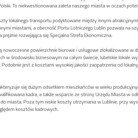
Polski. To niekwestionowana zaleta naszego miasta w oczach pote
szty lokalnego transportu podyktowane między innymi atrakcyjnym
nymi miastami, a obecność Portu Lotniczego Lublin pozwala na szy
 prężnie rozwijająca się Specjalna Strefa Ekonomiczna.
są nowoczesne powierzchnie biurowe i usługowe zlokalizowane w d
ch w środowisku biznesowym na całym świecie, lubelskie lokale wyró
 Podobnie jest z kosztami wysokiej jakości zaopatrzenia od lokal
charakteryzuje się dużym odsetkiem mieszkańców w wieku produkcyjn
lifikowana kadra, a także wsparcie ze strony Urzędu Miasta w odkry
do miasta. Poza tym niskie koszty utrzymania w Lublinie, przy wy
względem kosztów kadrowych.