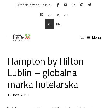
Przejdź
Wróć do biznes.lublin.eu
do
treści
A-
A
A+
PL
EN
Menu
Hampton by Hilton
Lublin – globalna
marka hotelarska
16 lipca 2018