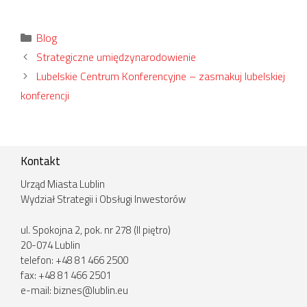
Kategorie
Blog
Strategiczne umiędzynarodowienie
Lubelskie Centrum Konferencyjne – zasmakuj lubelskiej
konferencji
Kontakt
Urząd Miasta Lublin
Wydział Strategii i Obsługi Inwestorów
ul. Spokojna 2, pok. nr 278 (II piętro)
20-074 Lublin
telefon: +48 81 466 2500
fax: +48 81 466 2501
e-mail:
biznes@lublin.eu