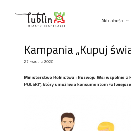
Przejdź
do
treści
Aktualności
Kampania „Kupuj św
27 kwietnia 2020
Ministerstwo Rolnictwa i Rozwoju Wsi wspólnie 
POLSKI”, który umożliwia konsumentom łatwiejsz