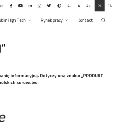
.eu
PL
EN
A-
A
A+
ublin High Tech
Rynek pracy
Kontakt
I”
panię informacyjną. Dotyczy ona znaku: „PRODUKT
polskich surowców.