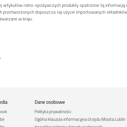
wej artykułów rolno-spożywczych produkty opatrzone tą informa
h przetworzonych dopuszcza się użycie importowanych składników (n
twarzane w kraju.
?
edia
Dane osobowe
book
Polityka prywatności
ube
Ogólna klauzula informacyjna Urzędu Miasta Lublin
din
Inspektor ochrony danych osobowych