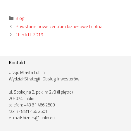
Kategorie
Blog
Powstanie nowe centrum biznesowe Lublina
Check IT 2019
Kontakt
Urząd Miasta Lublin
Wydział Strategii i Obsługi Inwestorów
ul. Spokojna 2, pok. nr 278 (II piętro)
20-074 Lublin
telefon: +48 81 466 2500
fax: +48 81 466 2501
e-mail:
biznes@lublin.eu