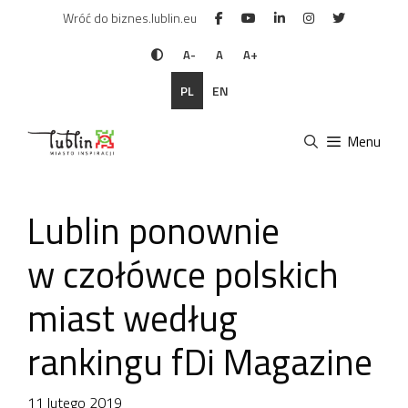
Przejdź
Wróć do biznes.lublin.eu
do
treści
A-
A
A+
PL
EN
Menu
Lublin ponownie
w czołówce polskich
miast według
rankingu fDi Magazine
11 lutego 2019