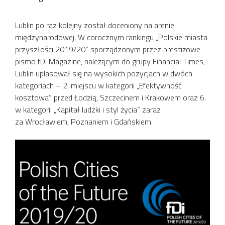
Lublin po raz kolejny został doceniony na arenie
międzynarodowej. W corocznym rankingu „Polskie miasta
przyszłości 2019/20” sporządzonym przez prestiżowe
pismo fDi Magazine, należącym do grupy Financial Times,
Lublin uplasował się na wysokich pozycjach w dwóch
kategoriach – 2. miejscu w kategorii „Efektywność
kosztowa” przed Łodzią, Szczecinem i Krakowem oraz 6.
w kategorii „Kapitał ludzki i styl życia” zaraz
za Wrocławiem, Poznaniem i Gdańskiem.