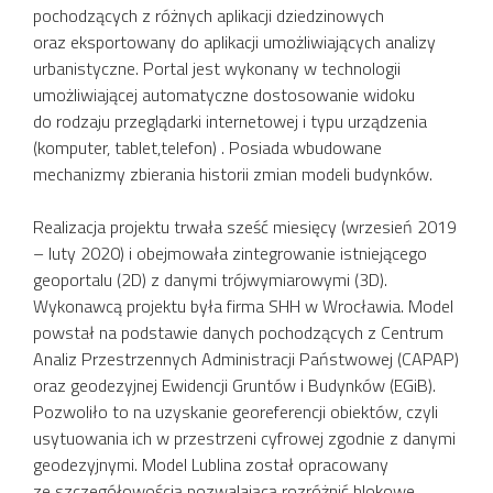
pochodzących z różnych aplikacji dziedzinowych
oraz eksportowany do aplikacji umożliwiających analizy
urbanistyczne. Portal jest wykonany w technologii
umożliwiającej automatyczne dostosowanie widoku
do rodzaju przeglądarki internetowej i typu urządzenia
(komputer, tablet,telefon) . Posiada wbudowane
mechanizmy zbierania historii zmian modeli budynków.
Realizacja projektu trwała sześć miesięcy (wrzesień 2019
– luty 2020) i obejmowała zintegrowanie istniejącego
geoportalu (2D) z danymi trójwymiarowymi (3D).
Wykonawcą projektu była firma SHH w Wrocławia. Model
powstał na podstawie danych pochodzących z Centrum
Analiz Przestrzennych Administracji Państwowej (CAPAP)
oraz geodezyjnej Ewidencji Gruntów i Budynków (EGiB).
Pozwoliło to na uzyskanie georeferencji obiektów, czyli
usytuowania ich w przestrzeni cyfrowej zgodnie z danymi
geodezyjnymi. Model Lublina został opracowany
ze szczegółowością pozwalającą rozróżnić blokowe