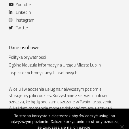
Youtube
Linkedin
Instagram
Twitter
Dane osobowe
Polityka prywatności
Ogólna klauzula informacyjna Urzędu Miasta Lublin
Inspektor ochrony danych osobowych
W celu świadczenia usług na najwyższym poziomie
stosujemy pliki cookies. Korzystanie z serwisu lublin.eu
oznacza, że będą one zamieszczane w Twoim urządzeniu.
W każdym momencie możesz dokonać zmiany ustawień
Twojej przeglądarki. Więcej informacji w Polityce prywatności.
Ta strona korzysta z ciasteczek aby świadczyć usługi na
najwyższym poziomie. Dalsze korzystanie ze strony oznacza,
Deklaracja dostępności
.
że zgadzasz się na ich użycie.