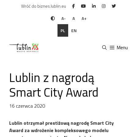
Przejdź
Wróć do biznes.lublin.eu
do
treści
A-
A
A+
PL
EN
Menu
Lublin z nagrodą
Smart City Award
16 czerwca 2020
Lublin otrzymał prestiżową nagrodę Smart City
Award za wdrożenie kompleksowego modelu