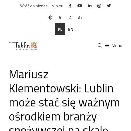
Przejdź
Wróć do biznes.lublin.eu
do
treści
A-
A
A+
PL
EN
Menu
Mariusz
Klementowski: Lublin
może stać się ważnym
ośrodkiem branży
spożywczej na skalę