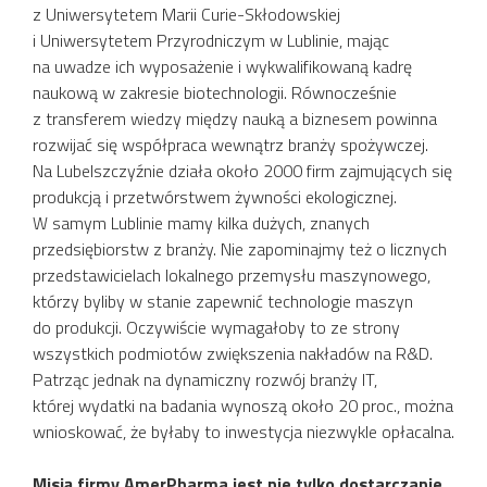
z Uniwersytetem Marii Curie-Skłodowskiej
i Uniwersytetem Przyrodniczym w Lublinie, mając
na uwadze ich wyposażenie i wykwalifikowaną kadrę
naukową w zakresie biotechnologii. Równocześnie
z transferem wiedzy między nauką a biznesem powinna
rozwijać się współpraca wewnątrz branży spożywczej.
Na Lubelszczyźnie działa około 2000 firm zajmujących się
produkcją i przetwórstwem żywności ekologicznej.
W samym Lublinie mamy kilka dużych, znanych
przedsiębiorstw z branży. Nie zapominajmy też o licznych
przedstawicielach lokalnego przemysłu maszynowego,
którzy byliby w stanie zapewnić technologie maszyn
do produkcji. Oczywiście wymagałoby to ze strony
wszystkich podmiotów zwiększenia nakładów na R&D.
Patrząc jednak na dynamiczny rozwój branży IT,
której wydatki na badania wynoszą około 20 proc., można
wnioskować, że byłaby to inwestycja niezwykle opłacalna.
Misją firmy AmerPharma jest nie tylko dostarczanie