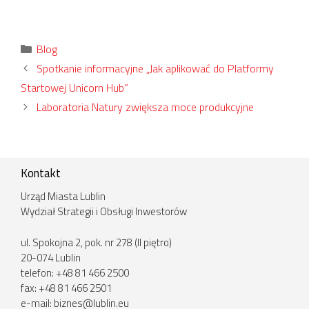
Kategorie
Blog
Spotkanie informacyjne „Jak aplikować do Platformy
Startowej Unicorn Hub”
Laboratoria Natury zwiększa moce produkcyjne
Kontakt
Urząd Miasta Lublin
Wydział Strategii i Obsługi Inwestorów
ul. Spokojna 2, pok. nr 278 (II piętro)
20-074 Lublin
telefon: +48 81 466 2500
fax: +48 81 466 2501
e-mail:
biznes@lublin.eu