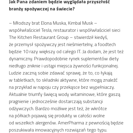
Jak Pana zdaniem będzie wyglądała przyszłość
branży spożywczej na świecie?
– Młodszy brat Elona Muska, Kimbal Musk –
współwłaściciel Tesla, restaurator i współwłaściciel sieci
The Kitchen Restaurant Group – stwierdził kiedyś,
że przemysł spożywczy jest nieśmiertelny, a foodtech
będzie 10 razy większy od całego IT. Ja dodam, że jest też
dynamiczny. Prawdopodobnie rynek suplementów diety
niedługo zniknie i ustąpi miejsca żywności funkcjonalnej.
Ludzie zaczną sobie zdawać sprawę, że to, co łykają
w tabletkach, to składniki aktywne, które mogą znaleźć
na przykład w napoju czy przekąsce bez wypełniaczy.
Aktualnie triumfy święcą wody witaminowe, które gaszą
pragnienie i jednocześnie dostarczają substancji
odżywczych. Bardzo możliwe jest też, że wkrótce
na półkach pojawią się produkty w całości wolne
od wszelkich alergenów. AmerPharma z pewnością będzie
poszukiwała innowacyjnych rozwiązań tego typu.