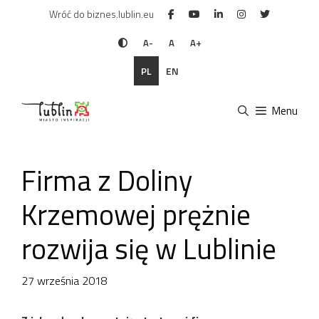
Przejdź
Wróć do biznes.lublin.eu
do
treści
A-
A
A+
PL
EN
Menu
Firma z Doliny
Krzemowej prężnie
rozwija się w Lublinie
27 września 2018