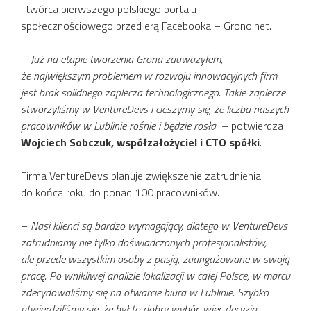
i twórca pierwszego polskiego portalu
społecznościowego przed erą Facebooka – Grono.net.
–
Już na etapie tworzenia Grona zauważyłem,
że największym problemem w rozwoju innowacyjnych firm
jest brak solidnego zaplecza technologicznego. Takie zaplecze
stworzyliśmy w VentureDevs i cieszymy się, że liczba naszych
pracowników w Lublinie rośnie i będzie rosła
– potwierdza
Wojciech Sobczuk, współzałożyciel i CTO spółki
.
Firma VentureDevs planuje zwiększenie zatrudnienia
do końca roku do ponad 100 pracowników.
–
Nasi klienci są bardzo wymagający, dlatego w VentureDevs
zatrudniamy nie tylko doświadczonych profesjonalistów,
ale przede wszystkim osoby z pasją, zaangażowane w swoją
pracę. Po wnikliwej analizie lokalizacji w całej Polsce, w marcu
zdecydowaliśmy się na otwarcie biura w Lublinie. Szybko
utwierdziliśmy się, że był to dobry wybór, więc decyzja