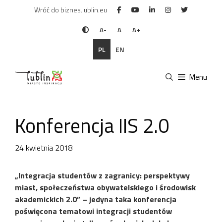
Przejdź
Wróć do biznes.lublin.eu
do
treści
A-
A
A+
PL
EN
Menu
Konferencja IIS 2.0
24 kwietnia 2018
„Integracja studentów z zagranicy: perspektywy
miast, społeczeństwa obywatelskiego i środowisk
akademickich 2.0” – jedyna taka konferencja
poświęcona tematowi integracji studentów