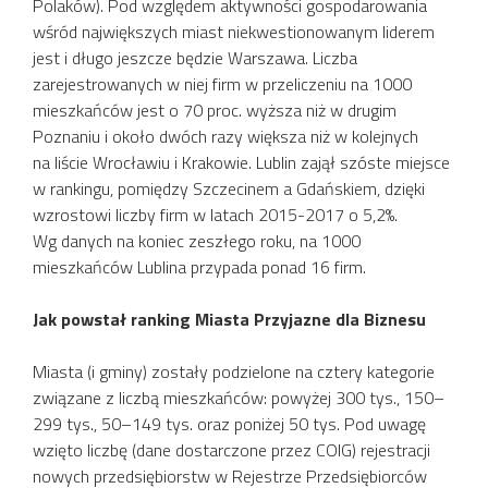
Polaków). Pod względem aktywności gospodarowania
wśród największych miast niekwestionowanym liderem
jest i długo jeszcze będzie Warszawa. Liczba
zarejestrowanych w niej firm w przeliczeniu na 1000
mieszkańców jest o 70 proc. wyższa niż w drugim
Poznaniu i około dwóch razy większa niż w kolejnych
na liście Wrocławiu i Krakowie. Lublin zajął szóste miejsce
w rankingu, pomiędzy Szczecinem a Gdańskiem, dzięki
wzrostowi liczby firm w latach 2015-2017 o 5,2%.
Wg danych na koniec zeszłego roku, na 1000
mieszkańców Lublina przypada ponad 16 firm.
Jak powstał ranking Miasta Przyjazne dla Biznesu
Miasta (i gminy) zostały podzielone na cztery kategorie
związane z liczbą mieszkańców: powyżej 300 tys., 150–
299 tys., 50–149 tys. oraz poniżej 50 tys. Pod uwagę
wzięto liczbę (dane dostarczone przez COIG) rejestracji
nowych przedsiębiorstw w Rejestrze Przedsiębiorców