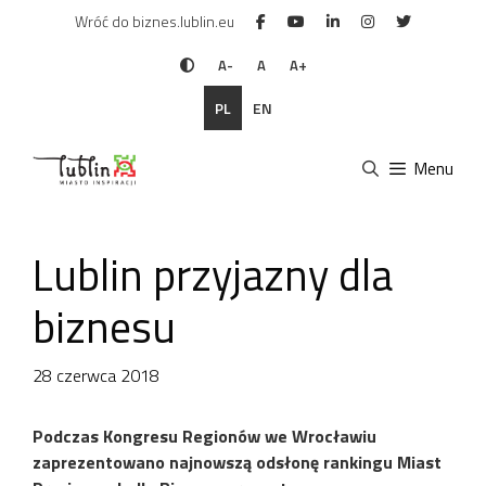
Przejdź
Wróć do biznes.lublin.eu
do
treści
A-
A
A+
PL
EN
Menu
Lublin przyjazny dla
biznesu
28 czerwca 2018
Podczas Kongresu Regionów we Wrocławiu
zaprezentowano najnowszą odsłonę rankingu Miast