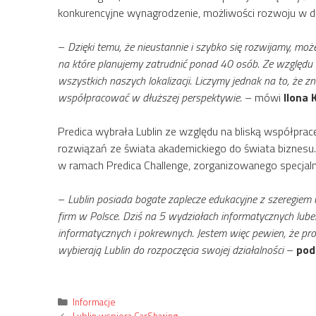
konkurencyjne wynagrodzenie, możliwości rozwoju w d
–
Dzięki temu, że nieustannie i szybko się rozwijamy, m
na które planujemy zatrudnić ponad 40 osób. Ze względu 
wszystkich naszych lokalizacji. Liczymy jednak na to, że 
współpracować w dłuższej perspektywie.
– mówi
Ilona 
Predica wybrała Lublin ze względu na bliską współpra
rozwiązań ze świata akademickiego do świata biznesu
w ramach Predica Challenge, zorganizowanego specjalni
–
Lublin posiada bogate zaplecze edukacyjne z szeregiem 
firm w Polsce. Dziś na 5 wydziałach informatycznych lube
informatycznych i pokrewnych. Jestem więc pewien, że pro
wybierają Lublin do rozpoczęcia swojej działalności
–
pods
Kategorie
Informacje
Lublin wspiera CarSharing