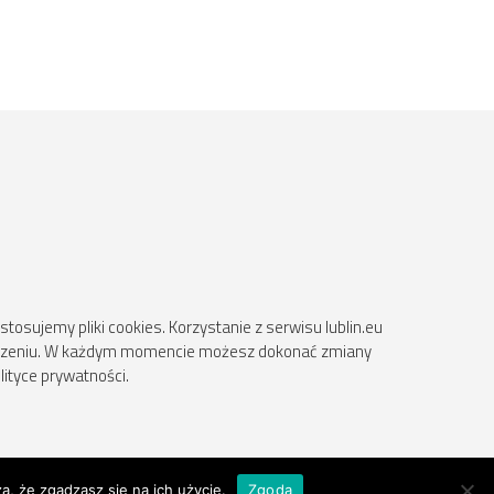
osujemy pliki cookies. Korzystanie z serwisu lublin.eu
ądzeniu. W każdym momencie możesz dokonać zmiany
lityce prywatności.
a, że zgadzasz się na ich użycie.
Zgoda