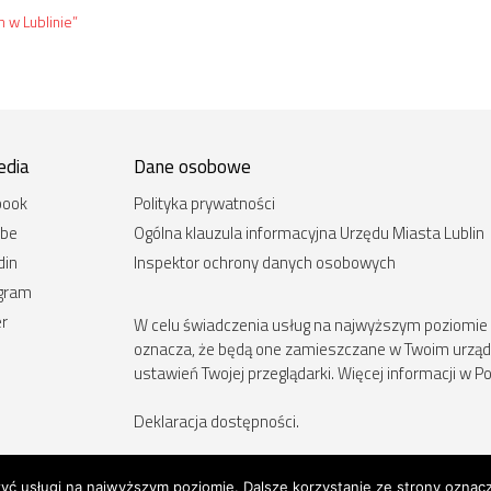
 w Lublinie”
edia
Dane osobowe
book
Polityka prywatności
ube
Ogólna klauzula informacyjna Urzędu Miasta Lublin
din
Inspektor ochrony danych osobowych
agram
er
W celu świadczenia usług na najwyższym poziomie st
oznacza, że będą one zamieszczane w Twoim urz
ustawień Twojej przeglądarki. Więcej informacji w Po
Deklaracja dostępności
.
zyć usługi na najwyższym poziomie. Dalsze korzystanie ze strony oznacz