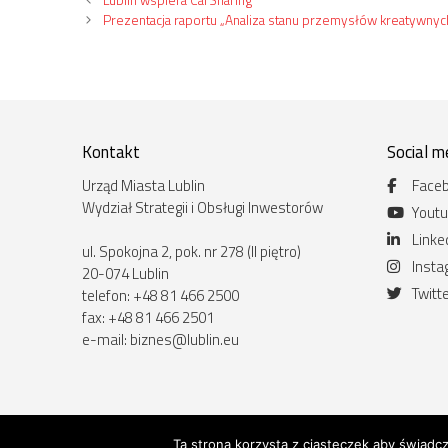
Prezentacja raportu „Analiza stanu przemysłów kreatywnych
Kontakt
Social m
Urząd Miasta Lublin
Face
Wydział Strategii i Obsługi Inwestorów
Yout
Linke
ul. Spokojna 2, pok. nr 278 (II piętro)
Inst
20-074 Lublin
Twitt
telefon: +48 81 466 2500
fax: +48 81 466 2501
e-mail:
biznes@lublin.eu
Ta strona korzysta z ciasteczek aby świadc