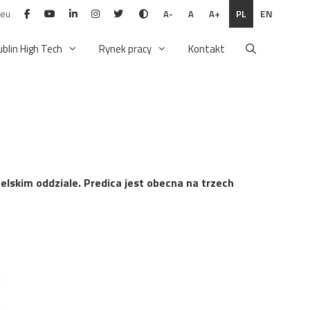
.eu
PL
EN
A-
A
A+
ublin High Tech
Rynek pracy
Kontakt
elskim oddziale. Predica jest obecna na trzech