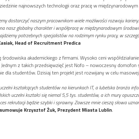
ziedzinie najnowszych technologii oraz pracę w międzynarodowym 
ożemy dostarczyć naszym pracownikom wiele możliwości rozwoju kariery
na nasz globalny charakter i współpracę w międzynarodowym środowisku
znajdziemy potrzebnych specjalistów na rodzimym rynku pracy, w szczegó
Kasiak, Head of Recruitment Predica
cę środowiska akademickiego z firmami. Wysoko ceni współdziałanie
. Jednym z takich przedsięwzięć jest Nofo – nowoczesny domofon 
e dla studentów. Dzisiaj ten projekt jest rozwijany w celu masowej
uczelni kształcących studentów na kierunkach IT, a lubelska branża in
lskich uczelni kształci się niemal 5,5 tys. studentów, a ich mury opu
ces rekrutacji będzie szybki i sprawny. Zawsze mnie cieszą słowa uzna
umowuje Krzysztof Żuk, Prezydent Miasta Lublin
.