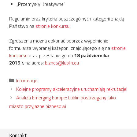
„Przemysły Kreatywne”
Regulamin oraz kryteria poszczególnych kategorii znajdą
Państwo na
stronie konkursu
.
Zgłoszenia można dokonać poprzez wypełnienie
formularza wybranej kategorii znajdującego się na
stronie
konkursu
oraz przesłanie go do
18 października
2019 r.
na adres:
biznes@lublin.eu
Kategorie
Informacje
Kolejne programy akceleracyjne uruchamiają rekrutacje!
Analiza Emerging Europe: Lublin postrzegany jako
miasto przyjazne biznesowi
Kontakt