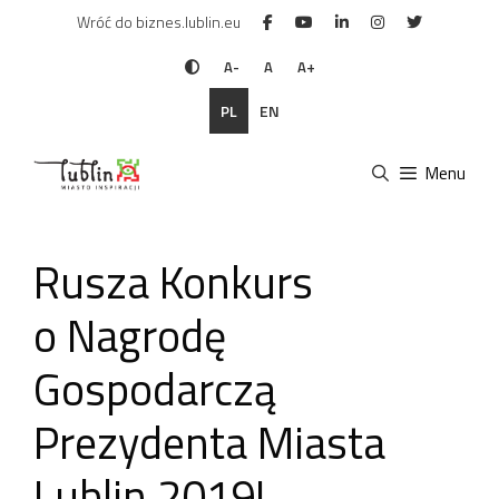
Przejdź
Wróć do biznes.lublin.eu
do
treści
A-
A
A+
PL
EN
Menu
Rusza Konkurs
o Nagrodę
Gospodarczą
Prezydenta Miasta
Lublin 2019!