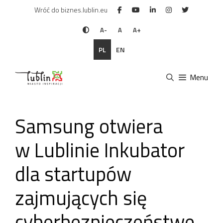
Przejdź
Wróć do biznes.lublin.eu
do
treści
A-
A
A+
PL
EN
Menu
Samsung otwiera
w Lublinie Inkubator
dla startupów
zajmujących się
cyberbezpieczeństwe