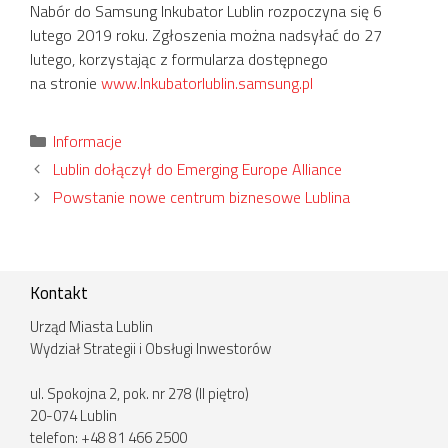
Nabór do Samsung Inkubator Lublin rozpoczyna się 6
lutego 2019 roku. Zgłoszenia można nadsyłać do 27
lutego, korzystając z formularza dostępnego
na stronie
www.Inkubatorlublin.samsung.pl
Kategorie
Informacje
Lublin dołączył do Emerging Europe Alliance
Powstanie nowe centrum biznesowe Lublina
Kontakt
Urząd Miasta Lublin
Wydział Strategii i Obsługi Inwestorów
ul. Spokojna 2, pok. nr 278 (II piętro)
20-074 Lublin
telefon: +48 81 466 2500