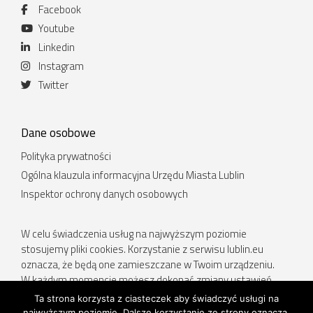
Facebook
Youtube
Linkedin
Instagram
Twitter
Dane osobowe
Polityka prywatności
Ogólna klauzula informacyjna Urzędu Miasta Lublin
Inspektor ochrony danych osobowych
W celu świadczenia usług na najwyższym poziomie
stosujemy pliki cookies. Korzystanie z serwisu lublin.eu
oznacza, że będą one zamieszczane w Twoim urządzeniu.
W każdym momencie możesz dokonać zmiany ustawień
Twojej przeglądarki. Więcej informacji w Polityce prywatności.
Ta strona korzysta z ciasteczek aby świadczyć usługi na
najwyższym poziomie. Dalsze korzystanie ze strony oznacza,