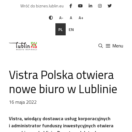
Przejdź
Wróć do biznes.lublin.eu
do
treści
A-
A
A+
PL
EN
Menu
Vistra Polska otwiera
nowe biuro w Lublinie
16 maja 2022
Vistra, wiodący dostawca usług korporacyjnych
i administrator funduszy inwestycyjnych otwiera