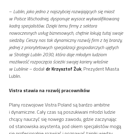
–
Lublin, jako jedno z najszybciej rozwijających się miast
w Polsce Wschodniej, dysponuje wysoce wykwalifikowaną
kadrą specjalistów. Dzięki temu firmy z sektora
nowoczesnych usług biznesowych, chętnie lokują tutaj swoje
siedziby. Cieszy nas tak dynamiczny rozwój firm z tej branży,
jednej z priorytetowych specjalizacji gospodarczych ujętych
w Strategii Lublin 2030, która daje młodym ludziom
możliwość rozpoczęcia ścieżki swojej kariery właśnie
w Lublinie –
dodał
dr Krzysztof Żuk
, Prezydent Miasta
Lublin.
Vistra stawia na rozwój pracowników
Plany rozwojowe Vistra Poland są bardzo ambitne
i dynamiczne. Cały czas są poszukiwani młodzi ludzie
chcący nauczyć się nowego zawodu, gdzie zaczynając
od stanowiska asystenta, pod okiem specjalistów mogą
się profesjonalnie rozwijać i poznawać tajniki wiedzy