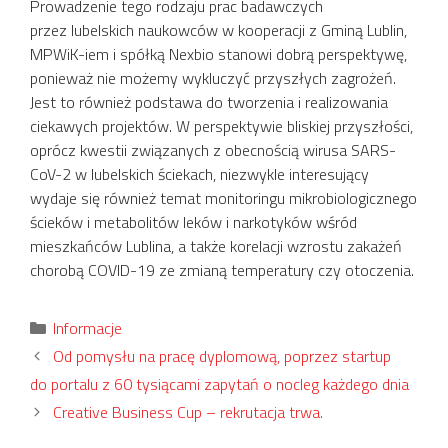
Prowadzenie tego rodzaju prac badawczych
przez lubelskich naukowców w kooperacji z Gminą Lublin,
MPWiK-iem i spółką Nexbio stanowi dobrą perspektywę,
ponieważ nie możemy wykluczyć przyszłych zagrożeń.
Jest to również podstawa do tworzenia i realizowania
ciekawych projektów. W perspektywie bliskiej przyszłości,
oprócz kwestii związanych z obecnością wirusa SARS-
CoV-2 w lubelskich ściekach, niezwykle interesujący
wydaje się również temat monitoringu mikrobiologicznego
ścieków i metabolitów leków i narkotyków wśród
mieszkańców Lublina, a także korelacji wzrostu zakażeń
chorobą COVID-19 ze zmianą temperatury czy otoczenia.
Kategorie
Informacje
Od pomysłu na pracę dyplomową, poprzez startup
do portalu z 60 tysiącami zapytań o nocleg każdego dnia
Creative Business Cup – rekrutacja trwa.