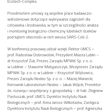
Ecotech-Complex.
Przedmiotem umowy są wspólne prace badawczo-
wdrożeniowe dotyczące wykrywania zagrożeń dla
człowieka i środowiska, w tym w szczególności analiza
i monitoring biologiczno-chemiczny lubelskich ścieków
pod kątem obecności w nich wirusa SARS-CoV-2.
W konferencji prasowej udział wzięli: Rektor UMCS –
prof. Radosław Dobrowolski, Prezydent Miasta Lublin –
dr Krzysztof Żuk, Prezes Zarządu MPWiK Sp. z o. o.
w Lublinie – Sławomir Matyjaszczyk, Wiceprezes Zarządu
MPWiK Sp. z o. o. w Lublinie – Krzysztof Wójtowicz,
Prezes Zarządu Nexbio Sp. z o. o. – Maciej Maniecki,
Kierownik Laboratorium Nexbio – Jakub Wójcik, Prorektor
ds. rozwoju i współpracy z gospodarką – dr hab. Zbigniew
Pastuszak, prof. UMCS, Dyrektor Instytutu Nauk
Biologicznych – prof. Anna Jarosz-Wilkołazka, Zastępca
Dyrektora Instytutu Nauk Biologicznych – prof. Agnieszka