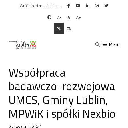
Przejdź
Wróć do biznes.lublin.eu
do
treści
A-
A
A+
PL
EN
Menu
Współpraca
badawczo-rozwojowa
UMCS, Gminy Lublin,
MPWiK i spółki Nexbio
27 kwietnia 2021