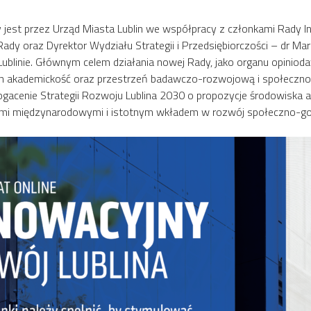
 jest przez Urząd Miasta Lublin we współpracy z członkami Rad
Rady oraz Dyrektor Wydziału Strategii i Przedsiębiorczości – dr M
 Lublinie. Głównym celem działania nowej Rady, jako organu opinio
ch akademickość oraz przestrzeń badawczo-rozwojową i społeczn
gacenie Strategii Rozwoju Lublina 2030 o propozycje środowiska ak
cjami międzynarodowymi i istotnym wkładem w rozwój społeczno-gos