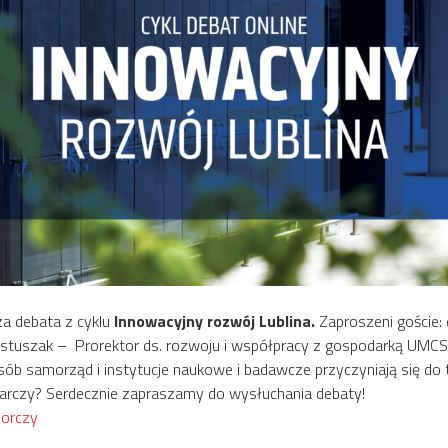
sza debata z cyklu
Innowacyjny rozwój Lublina.
Zaproszeni goście: 
Pastuszak – Prorektor ds. rozwoju i współpracy z gospodarką UMCS,
b samorząd i instytucje naukowe i badawcze przyczyniają się do te
arczy? Serdecznie zapraszamy do wysłuchania debaty!
iorczy