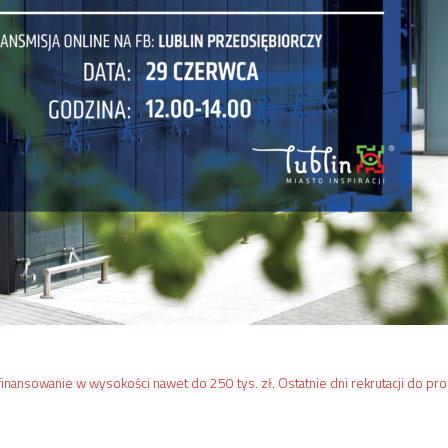
inansowanie w wysokości nawet do 250 tys. zł. Ostatnie dni rekrutacji do p