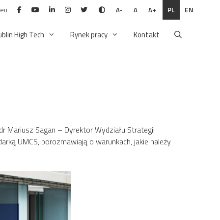
.eu
PL
EN
A-
A
A+
ublin High Tech
Rynek pracy
Kontakt
dr Mariusz Sagan – Dyrektor Wydziału Strategii
odarką UMCS, porozmawiają o warunkach, jakie należy