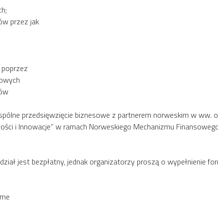
h;
ów przez jak
i poprzez
nowych
ków
spólne przedsięwzięcie biznesowe z partnerem norweskim w ww. ob
czości i Innowacje” w ramach Norweskiego Mechanizmu Finansow
ział jest bezpłatny, jednak organizatorzy proszą o wypełnienie form
home