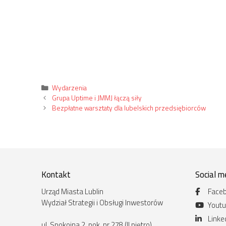
Kategorie
Wydarzenia
Grupa Uptime i JMMJ łączą siły
Bezpłatne warsztaty dla lubelskich przedsiębiorców
Kontakt
Social m
Urząd Miasta Lublin
Face
Wydział Strategii i Obsługi Inwestorów
Yout
Linke
ul. Spokojna 2, pok. nr 278 (II piętro)