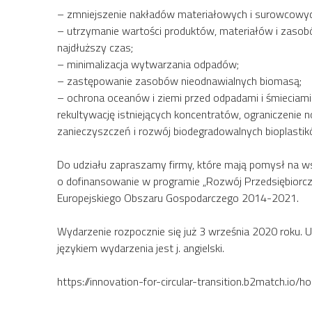
– zmniejszenie nakładów materiałowych i surowcowyc
– utrzymanie wartości produktów, materiałów i zasob
najdłuższy czas;
– minimalizacja wytwarzania odpadów;
– zastępowanie zasobów nieodnawialnych biomasą;
– ochrona oceanów i ziemi przed odpadami i śmieciam
rekultywację istniejących koncentratów, ograniczenie 
zanieczyszczeń i rozwój biodegradowalnych bioplasti
Do udziału zapraszamy firmy, które mają pomysł na w
o dofinansowanie w programie „Rozwój Przedsiębior
Europejskiego Obszaru Gospodarczego 2014-2021.
Wydarzenie rozpocznie się już 3 września 2020 roku. Ud
językiem wydarzenia jest j. angielski.
https://innovation-for-circular-transition.b2match.io/