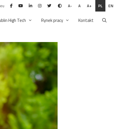
.eu
PL
EN
A-
A
A+
ublin High Tech
Rynek pracy
Kontakt