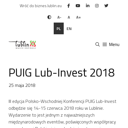
Przejdź
Wróć do biznes.lublin.eu
do
treści
A-
A
A+
PL
EN
Menu
PUIG Lub-Invest 2018
25 maja 2018
III edycja Polsko-Wschodniej Konferencji PUIG Lub-Invest
odbędzie się 14-15 czerwca 2018 roku w Lublinie.
Wydarzenie to jest jednym z najważniejszych
międzynarodowych eventów, poświęconych współpracy