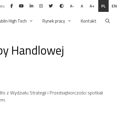
.eu
PL
EN
A-
A
A+
ublin High Tech
Rynek pracy
Kontakt
zby Handlowej
 z Wydziału Strategii i Przedsiębiorczości spotkali
em.