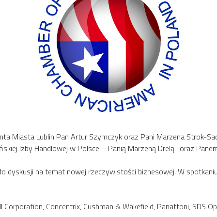
nta Miasta Lublin Pan Artur Szymczyk oraz Pani Marzena Strok-Sadł
kańskiej Izby Handlowej w Polsce – Panią Marzeną Drelą i oraz Pan
 dyskusji na temat nowej rzeczywistości biznesowej. W spotkaniu u
 Corporation, Concentrix, Cushman & Wakefield, Panattoni, SDS Opt