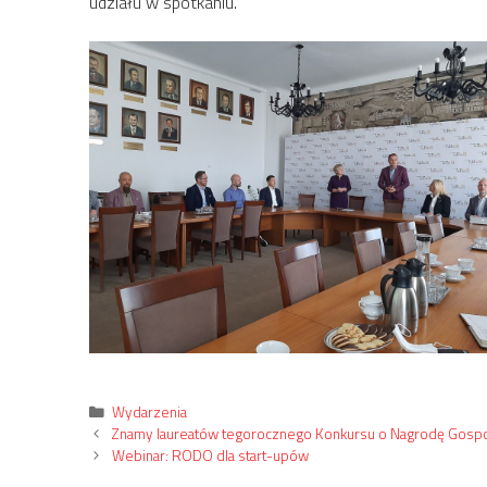
udziału w spotkaniu.
Kategorie
Wydarzenia
Znamy laureatów tegorocznego Konkursu o Nagrodę Gospod
Webinar: RODO dla start-upów