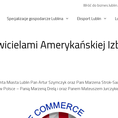
Wróć do biznes.lublin
Specjalizacje gospodarcze Lublina
Eksport Lublin
L
wicielami Amerykańskiej I
ta Miasta Lublin Pan Artur Szymczyk oraz Pani Marzena Strok-Sadło
j w Polsce – Panią Marzeną Drelą i oraz Panem Mateuszem Jurczyki