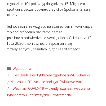
o godzinie 10 i potrwają do godziny 15. Miejscem
spotkania będzie budynek przy ulicy Spokojnej 2, sala
nr 252.
Jednocześnie ze względu na stan epidemii i wynikające
z niego procedury sanitarne bardzo
prosimy o potwierdzenie swojej obecności do dnia 13
lipca 2020 r. jak również o zapoznanie się
z załączonymi „Zasadami rygoru sanitarnego".
Kategorie
Wydarzenia
FlexiOss® z certyfikatem zgodności WE. Lubelska
„sztuczna kość” zacznie podbijać światowe rynki
Webinar: „COVID-19 ─ trendy, szanse i wyzwania:
rynek pracy Lubelszczyzny i Podkarpacia”