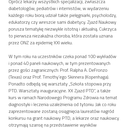
Oprócz lekarzy wszystkich specjalizacji, zwłaszcza
diabetologów, pediatrów i internistów, w wydarzeniu
każdego roku biorą udział także pielęgniarki, psycholodzy,
edukatorzy czy wreszcie sami diabetycy. Zjazd Naukowy
porusza tematykę niezwykle istotną i aktualną. Cukrzyca
to pierwsza niezakaźna choroba, która została uznana
przez ONZ za epidemię XXI wieku.
W tym roku na uczestników czeka ponad 100 wykładów
i ponad 40 paneli naukowych, w tym prezentowanych
przez gości zagranicznych: Prof. Ralpha A. DeFronzo
(Texas) oraz Prof. Timothy’ego Skinnera (Kopenhaga).
Ponadto odbędą się warsztaty „Szkoła stopowa przy
PTD. Warsztaty inauguracyjne. XX Zjazd PTD”, a także
kurs w ramach Narodowego Programu Zdrowia na temat
diagnostyki i leczenia uzależnienia od tytoniu. Jak co roku
zaprezentowane zostaną osiągnięcia laureatów nagród
konkursu na grant naukowy PTD, a lekarze oraz naukowcy
otrzymają szansę na przedstawienie wyników