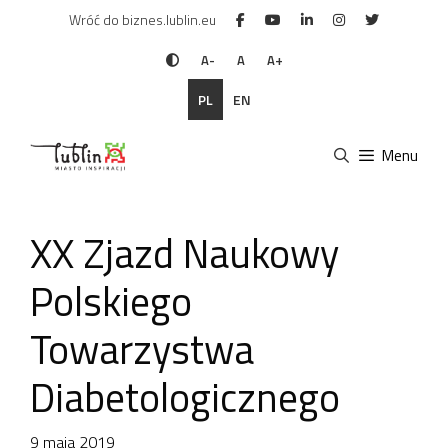
Przejdź
Wróć do biznes.lublin.eu
do
treści
A-
A
A+
PL
EN
Menu
XX Zjazd Naukowy
Polskiego
Towarzystwa
Diabetologicznego
9 maja 2019