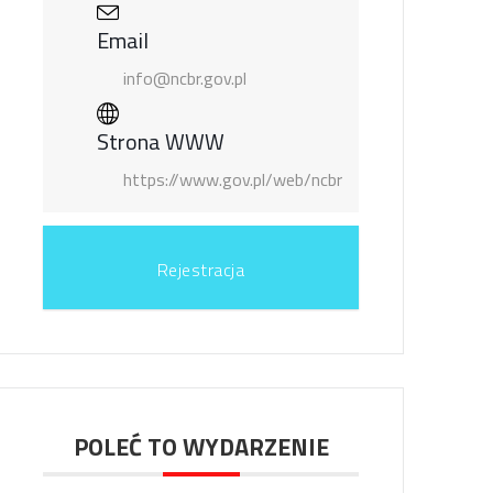
Email
info@ncbr.gov.pl
Strona WWW
https://www.gov.pl/web/ncbr
Rejestracja
POLEĆ TO WYDARZENIE