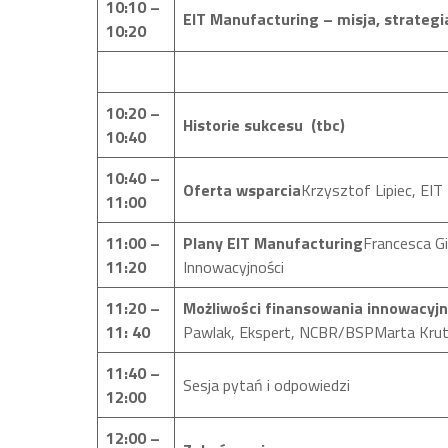
10:10 –
EIT Manufacturing – misja, strategia
10:20
10:20 –
Historie sukcesu (tbc)
10:40
10:40 –
Oferta wsparcia
Krzysztof Lipiec, EI
11:00
11:00 –
Plany EIT Manufacturing
Francesca Gi
11:20
Innowacyjności
11:20 –
Możliwości finansowania innowacyj
11: 40
Pawlak, Ekspert, NCBR/BSPMarta Krut
11:40 –
Sesja pytań i odpowiedzi
12:00
12:00 –