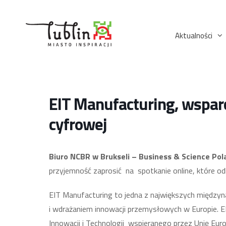
Przejdź
do
treści
Aktualności
EIT Manufacturing, wsparc
cyfrowej
Biuro NCBR w Brukseli – Business & Science Po
przyjemność zaprosić na spotkanie online, które od
EIT Manufacturing to jedna z największych międzynar
i wdrażaniem innowacji przemysłowych w Europie. E
Innowacji i Technologii wspieranego przez Unię Eur