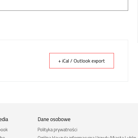
+ iCal / Outlook export
edia
Dane osobowe
book
Polityka prywatności
ube
Ogólna klauzula informacyjna Urzędu Miasta Lublin