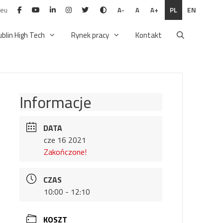
.eu
PL
EN
A-
A
A+
ublin High Tech
Rynek pracy
Kontakt
Informacje
DATA
cze 16 2021
Zakończone!
CZAS
10:00 - 12:10
KOSZT