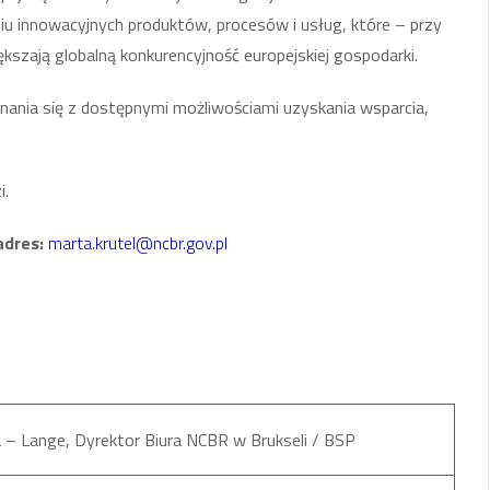
niu innowacyjnych produktów, procesów i usług, które – przy
zają globalną konkurencyjność europejskiej gospodarki.
ania się z dostępnymi możliwościami uzyskania wsparcia,
i.
adres:
marta.krutel@ncbr.gov.pl
 – Lange, Dyrektor Biura NCBR w Brukseli / BSP