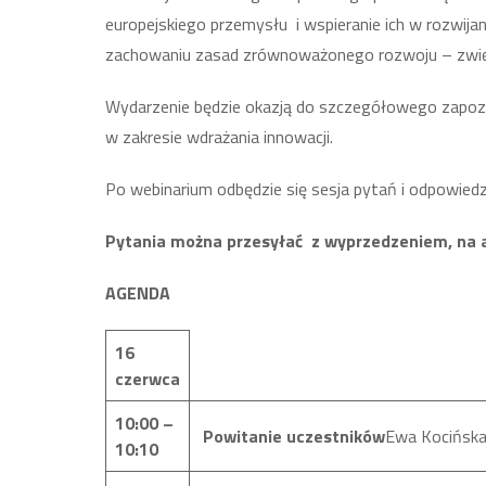
europejskiego przemysłu i wspieranie ich w rozwija
zachowaniu zasad zrównoważonego rozwoju – zwięks
Wydarzenie będzie okazją do szczegółowego zapozn
w zakresie wdrażania innowacji.
Po webinarium odbędzie się sesja pytań i odpowiedz
Pytania można przesyłać z wyprzedzeniem, na 
AGENDA
16
czerwca
10:00 –
Powitanie uczestników
Ewa Kocińska
10:10