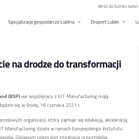
Wróć do biznes.lublin
Specjalizacje gospodarcze Lublina
Eksport Lublin
L
ie na drodze do transformacji
land (BSP)
we współpracy z EIT Manufacturing mają
będzie się w środę, 16 czerwca 2021 r.
odowych organizacji, która zajmuje się edukacją, akceleracją
IT Manufacturing działa w ramach Europejskiego Instytutu
opejską. Głównym celem jest integracja uczestników