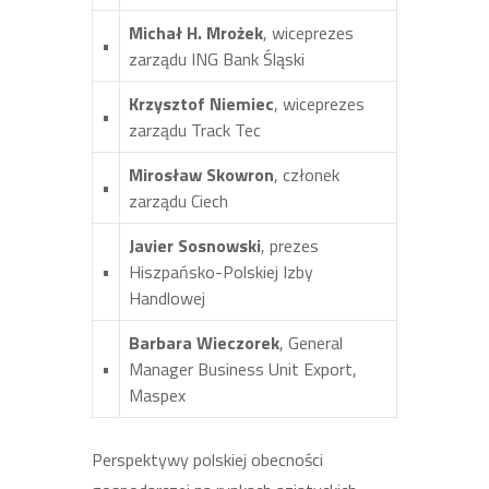
Michał H. Mrożek
, wiceprezes
•
zarządu ING Bank Śląski
Krzysztof Niemiec
, wiceprezes
•
zarządu Track Tec
Mirosław Skowron
,
cz
łonek
•
zarządu Ciech
Javier Sosnowski
, prezes
•
Hiszpańsko-Polskiej Izby
Handlowej
Barbara Wieczorek
, General
•
Manager Business Unit Export,
Maspex
Perspektywy polskiej obecności