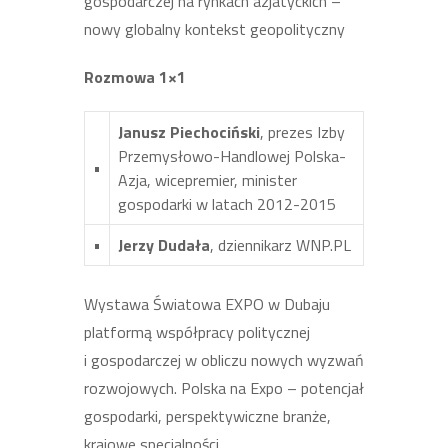
gospodarczej na rynkach azjatyckich –
nowy globalny kontekst geopolityczny
Rozmowa 1×1
Janusz Piechociński
, prezes Izby
Przemysłowo-Handlowej Polska-
•
Azja, wicepremier, minister
gospodarki w latach 2012-2015
•
Jerzy Dudała
, dziennikarz WNP.PL
Wystawa Światowa EXPO w Dubaju
platformą współpracy politycznej
i gospodarczej w obliczu nowych wyzwań
rozwojowych. Polska na Expo – potencjał
gospodarki, perspektywiczne branże,
krajowe specjalności.