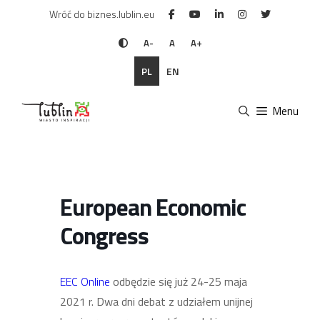
Przejdź
Wróć do biznes.lublin.eu
do
treści
A-
A
A+
PL
EN
Menu
European Economic
Congress
EEC Online
odbędzie się już 24-
25 maja
2021
r. Dwa dni debat z udziałem unijnej