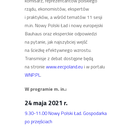
komisarz, reprezentantów polskiego
rządu, ekonomistów, ekspertów
i praktyków, a w
śr
ód tematów 11 sesji
m.‌in. Nowy Polski Ład i nowy europejski
Bauhaus oraz eksperckie odpowiedzi
na pytanie, jak najszybciej wejść
na ścieżkę efektywnego wzrostu.
Transmisje z debat dostępne będą
na stronie
www.eecpoland.eu
i w portalu
WNP.PL
.
W programie m.‌ in.:
24 maja 2021
r.
9.30-11.00 Nowy Polski Ład. Gospodarka
po przejściach