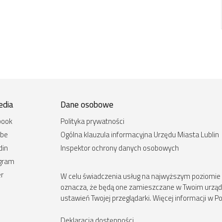
edia
Dane osobowe
book
Polityka prywatności
ube
Ogólna klauzula informacyjna Urzędu Miasta Lublin
din
Inspektor ochrony danych osobowych
agram
er
W celu świadczenia usług na najwyższym poziomie st
oznacza, że będą one zamieszczane w Twoim urz
ustawień Twojej przeglądarki. Więcej informacji w Po
Deklaracja dostępności
.