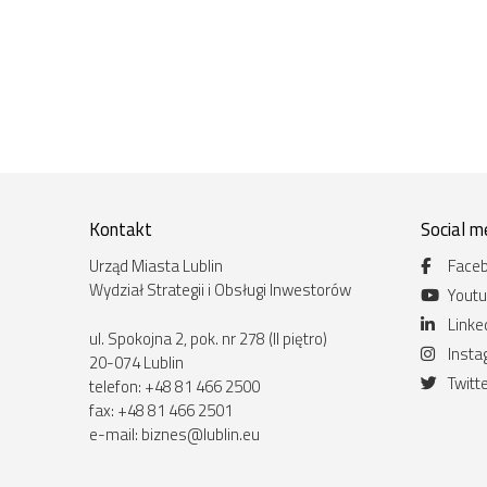
Kontakt
Social m
Urząd Miasta Lublin
Face
Wydział Strategii i Obsługi Inwestorów
Yout
Linke
ul. Spokojna 2, pok. nr 278 (II piętro)
Inst
20-074 Lublin
Twitt
telefon: +48 81 466 2500
fax: +48 81 466 2501
e-mail:
biznes@lublin.eu