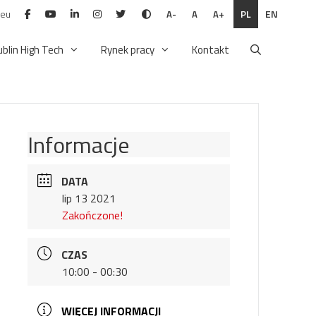
.eu
PL
EN
A-
A
A+
ublin High Tech
Rynek pracy
Kontakt
Informacje
DATA
lip 13 2021
Zakończone!
CZAS
10:00 - 00:30
WIĘCEJ INFORMACJI