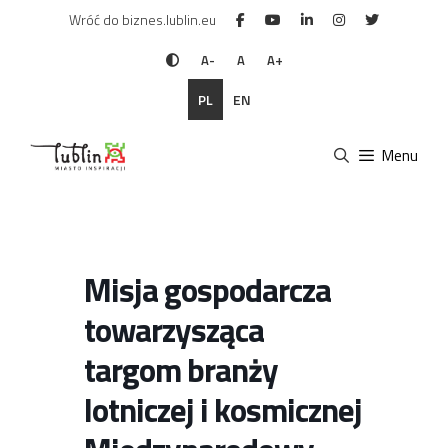
Przejdź
Wróć do biznes.lublin.eu
do
treści
A-
A
A+
PL
EN
Menu
Misja gospodarcza
towarzysząca
targom branży
lotniczej i kosmicznej