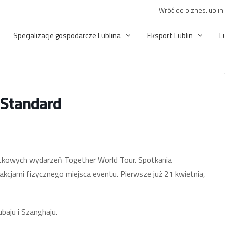
Wróć do biznes.lublin
Specjalizacje gospodarcze Lublina
Eksport Lublin
L
 Standard
jątkowych wydarzeń Together World Tour. Spotkania
cjami fizycznego miejsca eventu. Pierwsze już 21 kwietnia,
ubaju i Szanghaju.