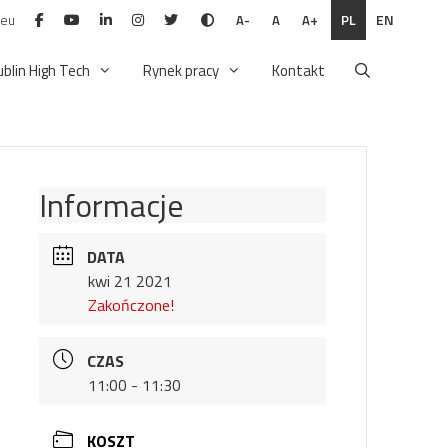
.eu
PL
EN
A-
A
A+
ublin High Tech
Rynek pracy
Kontakt
Informacje
DATA
kwi 21 2021
Zakończone!
CZAS
11:00 - 11:30
KOSZT