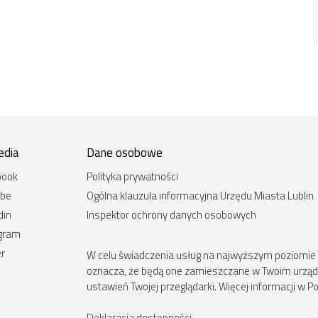
edia
Dane osobowe
book
Polityka prywatności
ube
Ogólna klauzula informacyjna Urzędu Miasta Lublin
din
Inspektor ochrony danych osobowych
agram
er
W celu świadczenia usług na najwyższym poziomie st
oznacza, że będą one zamieszczane w Twoim urz
ustawień Twojej przeglądarki. Więcej informacji w Po
Deklaracja dostępności
.