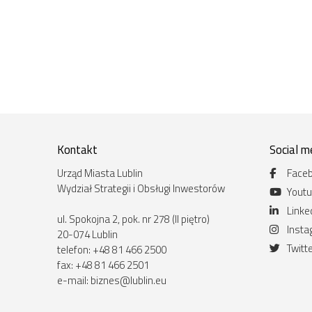
Kontakt
Social m
Urząd Miasta Lublin
Face
Wydział Strategii i Obsługi Inwestorów
Yout
Linke
ul. Spokojna 2, pok. nr 278 (II piętro)
Inst
20-074 Lublin
Twitt
telefon: +48 81 466 2500
fax: +48 81 466 2501
e-mail:
biznes@lublin.eu