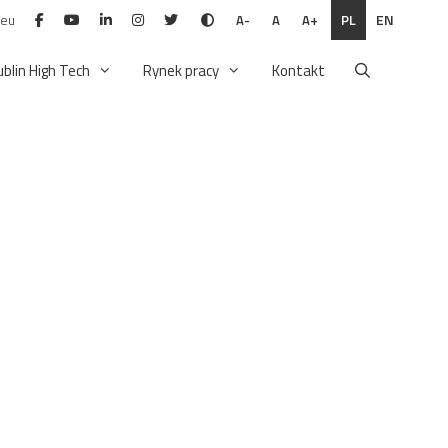
.eu
PL
EN
A-
A
A+
ublin High Tech
Rynek pracy
Kontakt