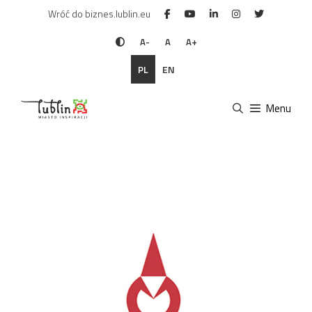
Przejdź
Wróć do biznes.lublin.eu
do
treści
A-
A
A+
PL
EN
Menu