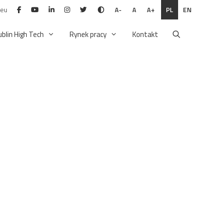
.eu
PL
EN
A-
A
A+
ublin High Tech
Rynek pracy
Kontakt