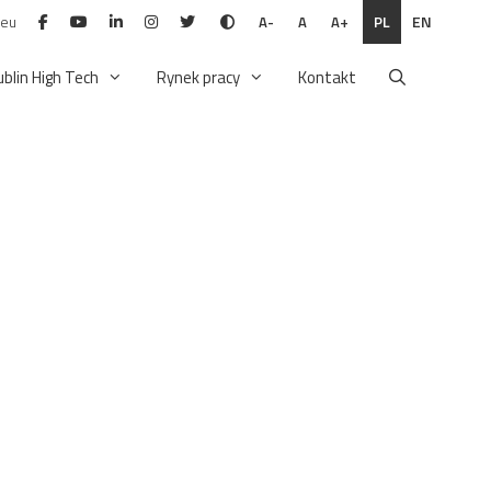
.eu
PL
EN
A-
A
A+
ublin High Tech
Rynek pracy
Kontakt