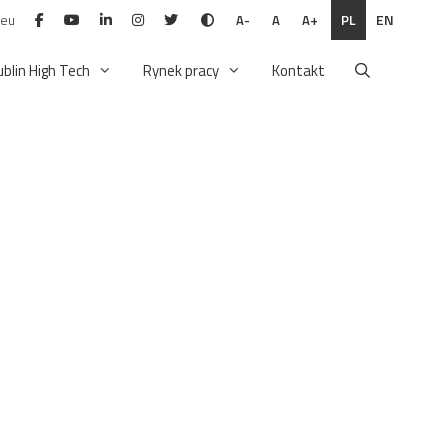
.eu
PL
EN
A-
A
A+
ublin High Tech
Rynek pracy
Kontakt