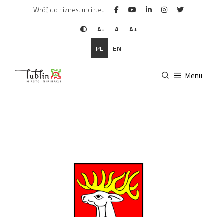
Przejdź
Wróć do biznes.lublin.eu
do
treści
A-
A
A+
PL
EN
Menu