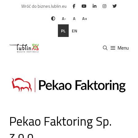
Przejdź
Wróć do biznes.lublin.eu
do
treści
A-
A
A+
PL
EN
Menu
Pekao Faktoring Sp.
z o.o.