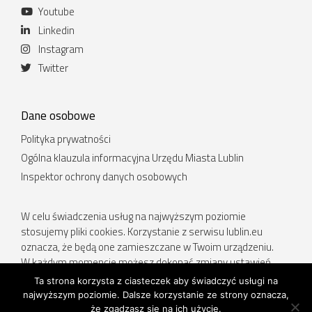
Youtube
Linkedin
Instagram
Twitter
Dane osobowe
Polityka prywatności
Ogólna klauzula informacyjna Urzędu Miasta Lublin
Inspektor ochrony danych osobowych
W celu świadczenia usług na najwyższym poziomie
stosujemy pliki cookies. Korzystanie z serwisu lublin.eu
oznacza, że będą one zamieszczane w Twoim urządzeniu.
W każdym momencie możesz dokonać zmiany ustawień
Twojej przeglądarki. Więcej informacji w Polityce prywatności.
Ta strona korzysta z ciasteczek aby świadczyć usługi na
najwyższym poziomie. Dalsze korzystanie ze strony oznacza,
Deklaracja dostępności
.
że zgadzasz się na ich użycie.