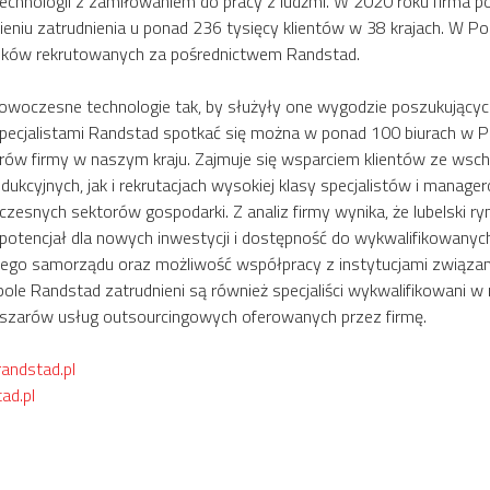
chnologii z zamiłowaniem do pracy z ludźmi. W 2020 roku firma 
ieniu zatrudnienia u ponad 236 tysięcy klientów w 38 krajach. W 
ików rekrutowanych za pośrednictwem Randstad.
owoczesne technologie tak, by służyły one wygodzie poszukujących p
specjalistami Randstad spotkać się można w ponad 100 biurach w Po
rów firmy w naszym kraju. Zajmuje się wsparciem klientów ze wsc
ukcyjnych, jak i rekrutacjach wysokiej klasy specjalistów i manage
zesnych sektorów gospodarki. Z analiz firmy wynika, że lubelski r
 potencjał dla nowych inwestycji i dostępność do wykwalifikowanyc
nego samorządu oraz możliwość współpracy z instytucjami związa
ole Randstad zatrudnieni są również specjaliści wykwalifikowani w
szarów usług outsourcingowych oferowanych przez firmę.
andstad.pl
ad.pl