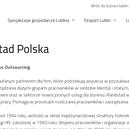
Wróć do biznes.lublin
Specjalizacje gospodarcze Lublina
Eksport Lublin
L
tad Polska
ss Outsourcing
aufanym partnerem dla firm, które potrzebują wsparcia w poszuk
arządzania dużymi grupami pracowników w siedzibie klienta) i stałyc
żynierii oraz w sektorze nowoczesnych usług dla biznesu. Randst
ku pracy. Pomaga w procesach rozliczania pracowników i zarządzani
od 1994 roku, wchodzi w skład międzynarodowej struktury holender
gi HR, założonej w 1960 roku. Wspiera pracowników i organizacje w