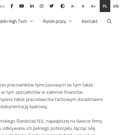
.eu
PL
EN
A-
A
A+
ublin High Tech
Rynek pracy
Kontakt
iwaniu pracowników tymczasowych (w tym także
h, w tym specjalistów w zakresie finansów,
ad wspiera także pracodawców fachowym doradztwem
a dokumentacją kadrową.
skiego Randstad N.V., największej na świecie firmy
 odkrywaniu ich pełnego potencjału, łącząc siłę