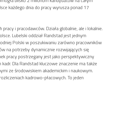
pomogła blisko 2 milionom kandydatów na całym
Polsce każdego dnia do pracy wyrusza ponad 17
racy i pracodawców. Działa globalnie, ale i lokalnie.
lsce. Lubelski oddział Randstad jest jednym
hodniej Polski w poszukiwaniu zarówno pracowników
rów na potrzeby dynamicznie rozwijających się
ynek pracy postrzegany jest jako perspektywiczny
h kadr. Dla Randstad kluczowe znaczenie ma także
nymi ze środowiskiem akademickim i naukowym.
 rozliczeniach kadrowo-płacowych. To jeden