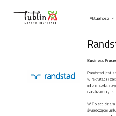
Przejdź
do
treści
Aktualności
Rands
Business Proce
Randstad jest z
w rekrutacji i z
informatyki, in
i analizami ryn
W Polsce działa 
świadczącej usłu