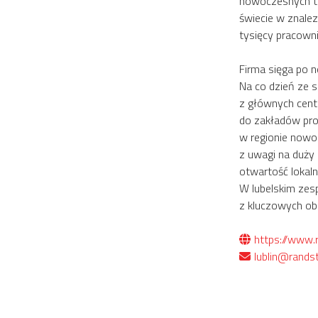
nowoczesnych te
świecie w znalez
tysięcy pracown
Firma sięga po n
Na co dzień ze 
z głównych cent
do zakładów prod
w regionie nowoc
z uwagi na duży
otwartość lokal
W lubelskim zesp
z kluczowych ob
https://www.r
lublin@randst