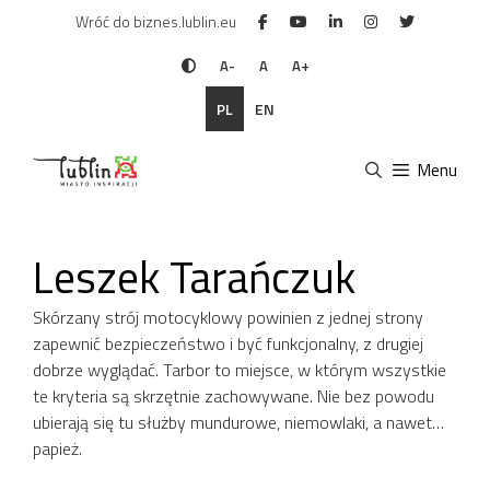
Przejdź
Wróć do biznes.lublin.eu
do
treści
A-
A
A+
PL
EN
Menu
Leszek Tarańczuk
Skórzany strój motocyklowy powinien z jednej strony
zapewnić bezpieczeństwo i być funkcjonalny, z drugiej
dobrze wyglądać. Tarbor to miejsce, w którym wszystkie
te kryteria są skrzętnie zachowywane. Nie bez powodu
ubierają się tu służby mundurowe, niemowlaki, a nawet…
papież.