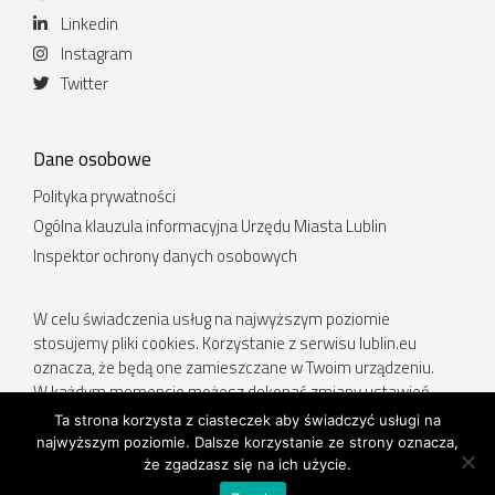
Linkedin
Instagram
Twitter
Dane osobowe
Polityka prywatności
Ogólna klauzula informacyjna Urzędu Miasta Lublin
Inspektor ochrony danych osobowych
W celu świadczenia usług na najwyższym poziomie
stosujemy pliki cookies. Korzystanie z serwisu lublin.eu
oznacza, że będą one zamieszczane w Twoim urządzeniu.
W każdym momencie możesz dokonać zmiany ustawień
Twojej przeglądarki. Więcej informacji w Polityce prywatności.
Ta strona korzysta z ciasteczek aby świadczyć usługi na
najwyższym poziomie. Dalsze korzystanie ze strony oznacza,
Deklaracja dostępności
.
że zgadzasz się na ich użycie.