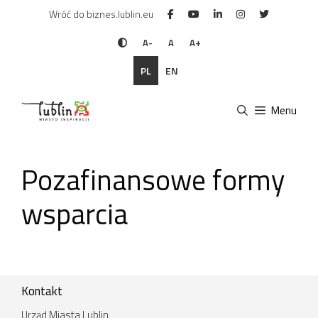
Przejdź
Wróć do biznes.lublin.eu
do
treści
A-
A
A+
PL
EN
Menu
Pozafinansowe formy
wsparcia
Kontakt
Urząd Miasta Lublin