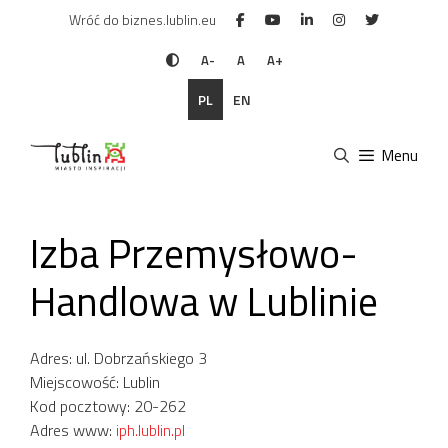
Przejdź
Wróć do biznes.lublin.eu
do
treści
A-
A
A+
PL
EN
Menu
Izba Przemysłowo-
Handlowa w Lublinie
Adres: ul. Dobrzańskiego 3
Miejscowość: Lublin
Kod pocztowy: 20-262
Adres www:
iph.lublin.pl