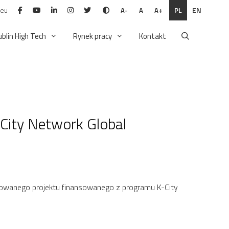
.eu
PL
EN
A-
A
A+
ublin High Tech
Rynek pracy
Kontakt
-City Network Global
alizowanego projektu finansowanego z programu K-City