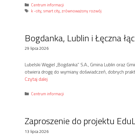
Kategorie
Centrum informacji
Tagi
k -city
,
smart city
,
zrównoważony rozwój
Bogdanka, Lublin i Łęczna łą
29 lipca 2026
Lubelski Węgiel „Bogdanka” S.A., Gmina Lublin oraz Gm
otwiera drogę do wymiany doświadczeń, dobrych prakt
Czytaj dalej
Kategorie
Centrum informacji
Zaproszenie do projektu EduL
13 lipca 2026