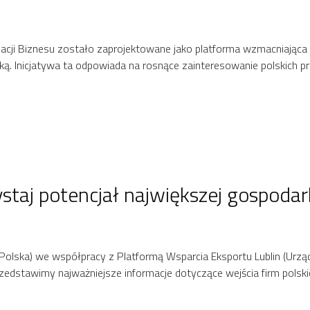
acji Biznesu zostało zaprojektowane jako platforma wzmacniając
lską. Inicjatywa ta odpowiada na rosnące zainteresowanie polskich p
taj potencjał największej gospodar
ka) we współpracy z Platformą Wsparcia Eksportu Lublin (Urząd M
edstawimy najważniejsze informacje dotyczące wejścia firm polskic