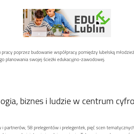
ku pracy poprzez budowanie współpracy pomiędzy lubelską młodzie
go planowania swojej ścieżki edukacyjno-zawodowej.
gia, biznes i ludzie w centrum cyfr
 i partnerów, 58 prelegentów i prelegentek, pięć scen tematycznyc