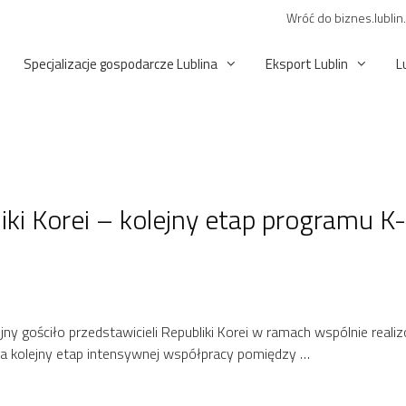
Wróć do biznes.lublin
Specjalizacje gospodarcze Lublina
Eksport Lublin
L
liki Korei – kolejny etap programu K
lejny gościło przedstawicieli Republiki Korei w ramach wspólnie re
ła kolejny etap intensywnej współpracy pomiędzy …