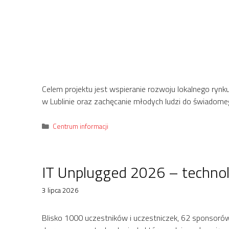
Celem projektu jest wspieranie rozwoju lokalnego ryn
w Lublinie oraz zachęcanie młodych ludzi do świadome
Kategorie
Centrum informacji
IT Unplugged 2026 – technolo
3 lipca 2026
Blisko 1000 uczestników i uczestniczek, 62 sponsorów