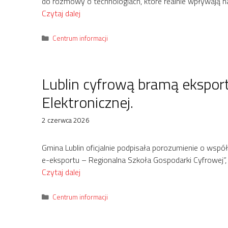
do rozmowy o technologiach, które realnie wpływają n
Czytaj dalej
Kategorie
Centrum informacji
Lublin cyfrową bramą eksport
Elektronicznej.
2 czerwca 2026
Gmina Lublin oficjalnie podpisała porozumienie o współ
e-eksportu – Regionalna Szkoła Gospodarki Cyfrowej”
Czytaj dalej
Kategorie
Centrum informacji