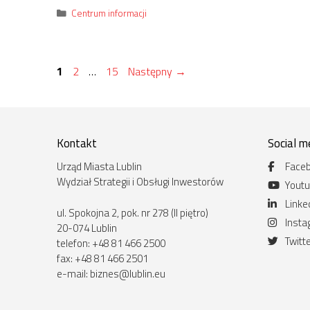
Kategorie
Centrum informacji
Strona
Strona
Strona
1
2
…
15
Następny
→
Kontakt
Social m
Urząd Miasta Lublin
Face
Wydział Strategii i Obsługi Inwestorów
Yout
Linke
ul. Spokojna 2, pok. nr 278 (II piętro)
Inst
20-074 Lublin
Twitt
telefon: +48 81 466 2500
fax: +48 81 466 2501
e-mail:
biznes@lublin.eu