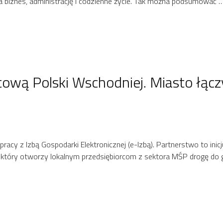
a biznes, administrację i codzienne życie. Tak można podsumować 
ową Polski Wschodniej. Miasto łączy
pracy z Izbą Gospodarki Elektronicznej (e-Izbą). Partnerstwo to in
, który otworzy lokalnym przedsiębiorcom z sektora MŚP drogę do 