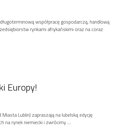
a długoterminową współpracę gospodarczą, handlową
rzedsiębiorstw rynkami afrykańskimi oraz na coraz
ki Europy!
iasta Lublin) zapraszają na lubelską edycję
h na rynek niemiecki i zwrócimy …