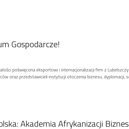
um Gospodarcze!
łości poświęcona eksportowi i internacjonalizacji firm z Lubelszc
ów oraz przedstawicieli instytucji otoczenia biznesu, dyplomacji, 
ska: Akademia Afrykanizacji Bizne