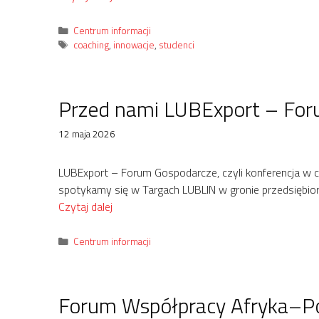
Kategorie
Centrum informacji
Tagi
coaching
,
innowacje
,
studenci
Przed nami LUBExport – For
12 maja 2026
LUBExport – Forum Gospodarcze, czyli konferencja w ca
spotykamy się w Targach LUBLIN w gronie przedsiębiorc
Czytaj dalej
Kategorie
Centrum informacji
Forum Współpracy Afryka–Pol