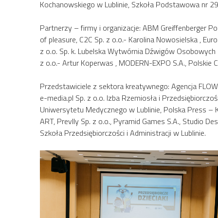
Kochanowskiego w Lublinie, Szkoła Podstawowa nr 29 i
Partnerzy – firmy i organizacje: ABM Greiffenberger Pols
of pleasure, C2C Sp. z o.o.- Karolina Nowosielska , Euro
z o.o. Sp. k. Lubelska Wytwórnia Dźwigów Osobowych LIF
z o.o.- Artur Koperwas , MODERN-EXPO S.A., Polskie Ce
Przedstawiciele z sektora kreatywnego: Agencja FLO
e-media.pl Sp. z o.o. Izba Rzemiosła i Przedsiębiorcz
Uniwersytetu Medycznego w Lublinie, Polska Press – Ku
ART, Prevlly Sp. z o.o., Pyramid Games S.A., Studio D
Szkoła Przedsiębiorczości i Administracji w Lublinie.