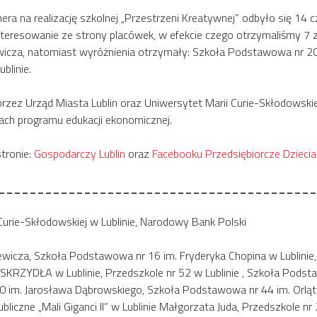
a na realizację szkolnej „Przestrzeni Kreatywnej” odbyło się 14 cz
ainteresowanie ze strony placówek, w efekcie czego otrzymaliśmy 
wicza, natomiast wyróżnienia otrzymały: Szkoła Podstawowa nr 20
blinie.
przez Urząd Miasta Lublin oraz Uniwersytet Marii Curie-Skłodowskie
h programu edukacji ekonomicznej.
stronie:
Gospodarczy Lublin
oraz
Facebooku Przedsiębiorcze Dziecia
_________________________________________
 Curie-Skłodowskiej w Lublinie, Narodowy Bank Polski
wicza, Szkoła Podstawowa nr 16 im. Fryderyka Chopina w Lublinie
SKRZYDŁA w Lublinie, Przedszkole nr 52 w Lublinie , Szkoła Podst
20 im. Jarosława Dąbrowskiego, Szkoła Podstawowa nr 44 im. Orlą
iczne „Mali Giganci II” w Lublinie Małgorzata Juda, Przedszkole nr