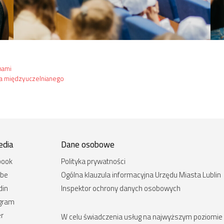
nami
ia międzyuczelnianego
edia
Dane osobowe
book
Polityka prywatności
ube
Ogólna klauzula informacyjna Urzędu Miasta Lublin
din
Inspektor ochrony danych osobowych
agram
er
W celu świadczenia usług na najwyższym poziomie st