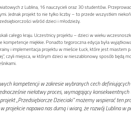
wiatowych z Lublina, 16 nauczycieli oraz 30 studentów. Przeprowad
i. Jednak projekt to nie tylko liczby – to przede wszystkim nieko
edsiębiorczości wśród dzieci i młodzieży.
w skali całego kraju. Uczestnicy projektu – dzieci w wieku wczesnos
swoje kompetencje miękkie. Ponadto tegoroczna edycja była wyjąt
ainy i implementacja projektu w mieście Łuck, które jest miastem p
j”, czyli miejsca, w którym dzieci w nieszablonowy sposób będą mo
śnikami.
owych kompetencji w zakresie wybranych cech definiujących 
 jednocześnie niełatwy proces, wymagający konsekwentnych dz
k projekt „Przedsiębiorcze Dzieciaki” możemy wspierać ten p
ał w projekcie napawa nas dumą i wiarą, że rozwój Lublina w