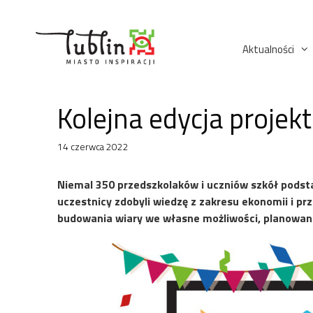
Przejdź
do
treści
Aktualności
Kolejna edycja projek
14 czerwca 2022
Niemal 350 przedszkolaków i uczniów szkół podstaw
uczestnicy zdobyli wiedzę z zakresu ekonomii i prz
budowania wiary we własne możliwości, planowania