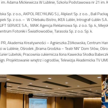
m. Adama Mickiewicza W Lublinie, Szkoła Podstawowa nr 21 im. Kró
ka Sp. z o.o., AKPOL RECYKLING S.J., Aliplast Sp. z o.o. , Ball Pack
piek Sp. z o.o. – W Chlebaku Bistro, IKEA Lublin, Intrograf-Lublin S.A
T SERVICE S.A., MAIK Agencja Reklamowa Sp. z o.o. Sp. k., Miejski O
ntrum Fotoniki i Światłowodów, Tarasola Sp. z o.o. Sp. k.
W PR, Akademia Kreatywności – Agnieszka Żółkowska, Centrum Han
ości w Lublinie, Ośrodek „Brama Grodzka – Teatr NN” Dom Słów, Ośro
rier Lubelski, Pracownia cukiernicza Ilona Kawecka Słodka Babeczk
esign. Projektowanie wnętrz i ogrodów, Telewizja Akademicka TV UM