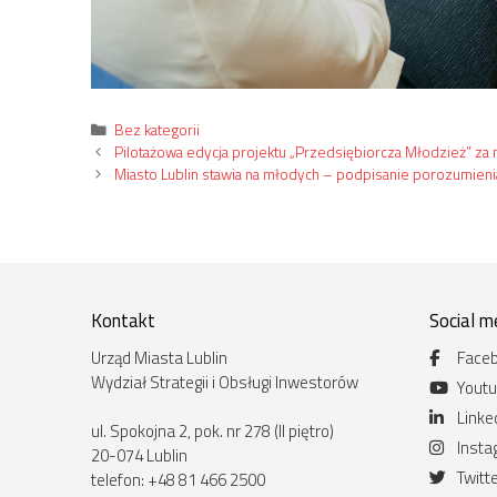
Kategorie
Bez kategorii
Pilotażowa edycja projektu „Przedsiębiorcza Młodzież” za 
Miasto Lublin stawia na młodych – podpisanie porozumien
Kontakt
Social m
Urząd Miasta Lublin
Face
Wydział Strategii i Obsługi Inwestorów
Yout
Linke
ul. Spokojna 2, pok. nr 278 (II piętro)
Inst
20-074 Lublin
Twitt
telefon: +48 81 466 2500