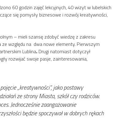
zono 60 godzin zajęć lekcyjnych, 40 wizyt w lubelskich
ńczące się pomysły biznesowe i rozwój kreatywności,
zkolnym – mieli szansę zdobyć wiedzę z zakresu
kowa ze względu na dwa nowe elementy. Pierwszym
artnerskim Lublina
.
Drugi natomiast dotyczył
gły rozwijać swoje pasje, zainteresowania,
pojęcie „kreatywności”, jako postawy
iałań ze strony Miasta, szkół czy rodziców.
roces. Jednocześnie zaangażowanie
 przyszłości będzie spoczywał w dobrych rękach