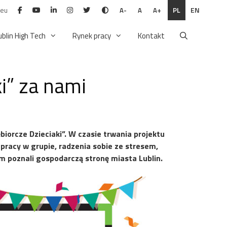
.eu
PL
EN
A-
A
A+
ublin High Tech
Rynek pracy
Kontakt
ki” za nami
iorcze Dzieciaki”. W czasie trwania projektu
 pracy w grupie, radzenia sobie ze stresem,
m poznali gospodarczą stronę miasta Lublin.