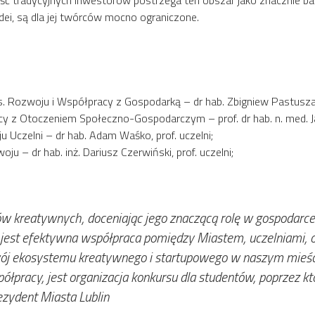
ość tradycyjnych inwestorów postrzega ten obszar jako znacznie b
 idei, są dla jej twórców mocno ograniczone.
. Rozwoju i Współpracy z Gospodarką – dr hab. Zbigniew Pastuszak,
y z Otoczeniem Społeczno-Gospodarczym – prof. dr hab. n. med. 
 Uczelni – dr hab. Adam Waśko, prof. uczelni;
oju – dr hab. inż. Dariusz Czerwiński, prof. uczelni;
 kreatywnych, doceniając jego znaczącą rolę w gospodarce 
a jest efektywna współpraca pomiędzy Miastem, uczelniami, 
ój ekosystemu kreatywnego i startupowego w naszym mieście
pracy, jest organizacja konkursu dla studentów, poprzez kt
zydent Miasta Lublin