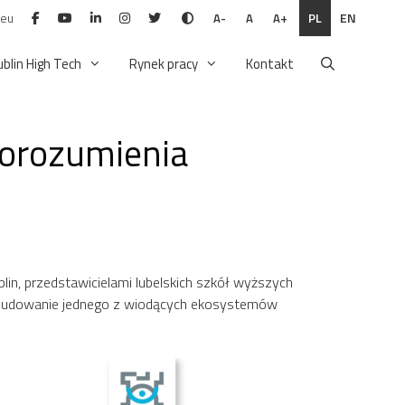
.eu
PL
EN
A-
A
A+
ublin High Tech
Rynek pracy
Kontakt
porozumienia
, przedstawicielami lubelskich szkół wyższych
, budowanie jednego z wiodących ekosystemów