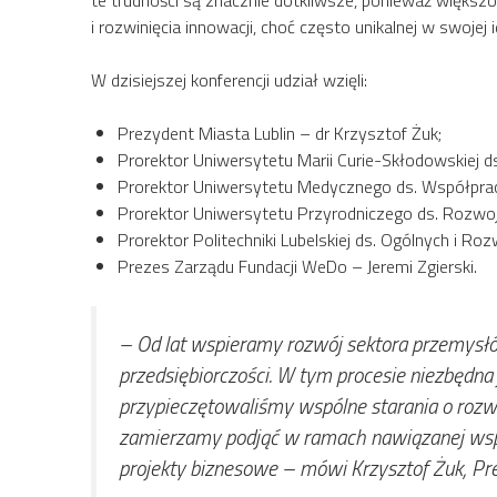
te trudności są znacznie dotkliwsze, ponieważ większ
i rozwinięcia innowacji, choć często unikalnej w swojej
W dzisiejszej konferencji udział wzięli:
Prezydent Miasta Lublin – dr Krzysztof Żuk;
Prorektor Uniwersytetu Marii Curie-Skłodowskiej ds
Prorektor Uniwersytetu Medycznego ds. Współprac
Prorektor Uniwersytetu Przyrodniczego ds. Rozwoju
Prorektor Politechniki Lubelskiej ds. Ogólnych i Rozw
Prezes Zarządu Fundacji WeDo – Jeremi Zgierski.
– Od lat wspieramy rozwój sektora przemysłów
przedsiębiorczości. W tym procesie niezbędn
przypieczętowaliśmy wspólne starania o rozw
zamierzamy podjąć w ramach nawiązanej współ
projekty biznesowe
– mówi Krzysztof Żuk, Pre