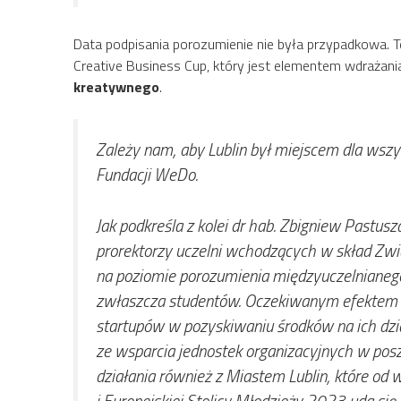
Data podpisania porozumienie nie była przypadkowa.
Creative Business Cup, który jest elementem wdrażani
kreatywnego
.
Zależy nam, aby Lublin był miejscem dla wszy
Fundacji WeDo.
Jak podkreśla z kolei dr hab. Zbigniew Pastus
prorektorzy uczelni wchodzących w skład Związ
na poziomie porozumienia międzyuczelnianeg
zwłaszcza studentów. Oczekiwanym efektem p
startupów w pozyskiwaniu środków na ich dzia
ze wsparcia jednostek organizacyjnych w posz
działania również z Miastem Lublin, które od 
i Europejskiej Stolicy Młodzieży 2023 uda s