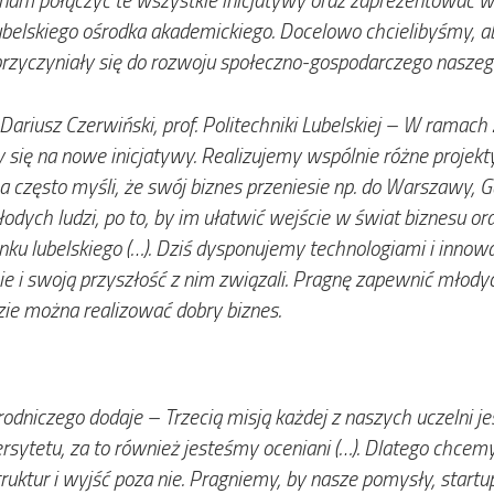
belskiego ośrodka akademickiego. Docelowo chcielibyśmy, aby
przyczyniały się do rozwoju społeczno-gospodarczego naszego
ariusz Czerwiński, prof. Politechniki Lubelskiej –
W ramach Z
ę na nowe inicjatywy. Realizujemy wspólnie różne projekty, 
ię, a często myśli, że swój biznes przeniesie np. do Warszawy
odych ludzi, po to, by im ułatwić wejście w świat biznesu or
 rynku lubelskiego (…). Dziś dysponujemy technologiami i in
ie i swoją przyszłość
z nim związali. Pragnę zapewnić młodyc
dzie można realizować dobry biznes.
rodniczego dodaje –
Trzecią misją każdej z naszych uczelni 
ersytetu, za to również jesteśmy oceniani (…). Dlatego chcem
ktur i wyjść poza nie. Pragniemy, by nasze pomysły, startupy