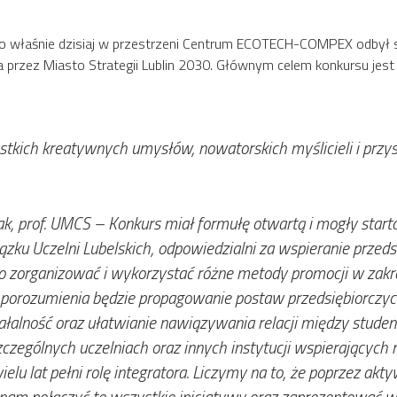
 To właśnie dzisiaj w przestrzeni Centrum ECOTECH-COMPEX odbył 
a przez Miasto Strategii Lublin 2030. Głównym celem konkursu jes
stkich kreatywnych umysłów, nowatorskich myślicieli i przy
zak, prof. UMCS
– Konkurs miał formułę otwartą i mogły start
ku Uczelni Lubelskich, odpowiedzialni za wspieranie przedsię
o zorganizować i wykorzystać różne metody promocji w zakr
orozumienia będzie propagowanie postaw przedsiębiorczyc
łalność oraz ułatwianie nawiązywania relacji między student
czególnych uczelniach oraz innych instytucji wspierających
wielu lat pełni rolę integratora. Liczymy na to, że poprzez a
ię nam połączyć te wszystkie inicjatywy oraz zaprezentowa