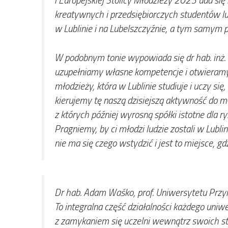
kreatywnych i przedsiębiorczych studentów lu
w Lublinie i na Lubelszczyźnie, a tym samym 
W podobnym tonie wypowiada się dr hab. inż. D
uzupełniamy własne kompetencje i otwieramy si
młodzieży, która w Lublinie studiuje i uczy s
kierujemy tę naszą dzisiejszą aktywność do mł
z których później wyrosną spółki istotne dla
Pragniemy, by ci młodzi ludzie zostali w Lublin
nie ma się czego wstydzić i jest to miejsce, g
Dr hab. Adam Waśko, prof. Uniwersytetu Przy
To integralna część działalności każdego uniw
z zamykaniem się uczelni wewnątrz swoich stru