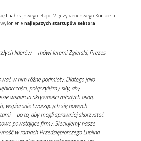
się finał krajowego etapu Międzynarodowego Konkursu
t wyłonienie
najlepszych startupów sektora
szłych liderów
– mówi Jeremi Zgierski, Prezes
ować w nim różne podmioty. Dlatego jako
biorczości, połączyliśmy siły, aby
esie wsparcia aktywności młodych osób,
h, wspieranie tworzących się nowych
ami – po to, aby mogli sprawniej skorzystać
 nowo powstające firmy. Sieciujemy nasze
ktywność w ramach Przedsiębiorczego Lublina
ć w szerszym otoczeniu międzynarodowym