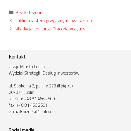
Kategorie
Bez kategorii
Lublin miastem przyjaznym inwestorom
VI edycja konkursu Pracodawca Jutra
Kontakt
Urząd Miasta Lublin
Wydział Strategii i Obsługi Inwestorów
ul. Spokojna 2, pok. nr 278 (II piętro)
20-074 Lublin
telefon: +48 81 466 2500
fax: +48 81 466 2501
e-mail:
biznes@lublin.eu
Social media