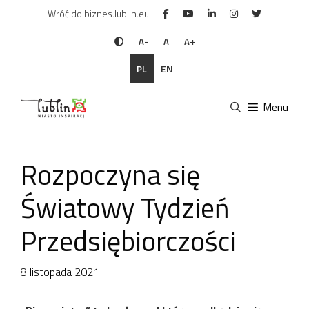
Przejdź
Wróć do biznes.lublin.eu
do
treści
A-
A
A+
PL
EN
Menu
Rozpoczyna się
Światowy Tydzień
Przedsiębiorczości
8 listopada 2021