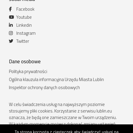
Facebook
Youtube
Linkedin
Instagram
Twitter
Dane osobowe
Polityka prywatności
Ogólna klauzula informacyjna Urzędu Miasta Lublin
Inspektor ochrony danych osobowych
W celu świadczenia usług na najwyższym poziomie
stosujemy pliki cookies. Korzystanie z serwisu lublin.eu
oznacza, że będą one zamieszczane w Twoim urządzeniu.
W każdym momencie możesz dokonać zmiany ustawień
Twojej przeglądarki. Więcej informacji w Polityce prywatności.
Ta strona korzysta z ciasteczek aby świadczyć usługi na