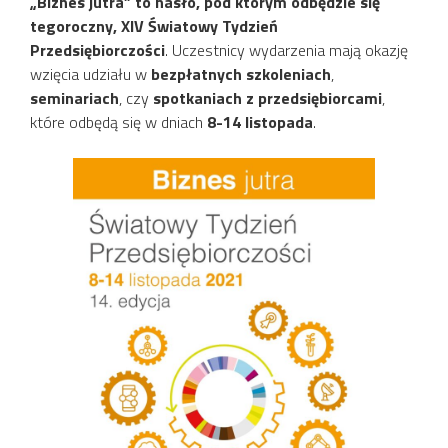
„Biznes jutra” to hasło, pod którym odbędzie się
tegoroczny, XIV Światowy Tydzień
Przedsiębiorczości
. Uczestnicy wydarzenia mają okazję
wzięcia udziału w
bezpłatnych szkoleniach
,
seminariach
, czy
spotkaniach z przedsiębiorcami
,
które odbędą się w dniach
8-14 listopada
.