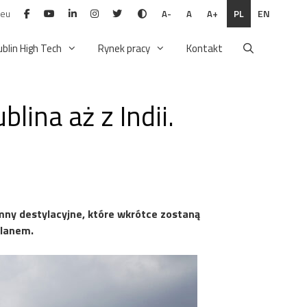
.eu
PL
EN
A-
A
A+
ublin High Tech
Rynek pracy
Kontakt
lina aż z Indii.
ny destylacyjne, które wkrótce zostaną
planem.