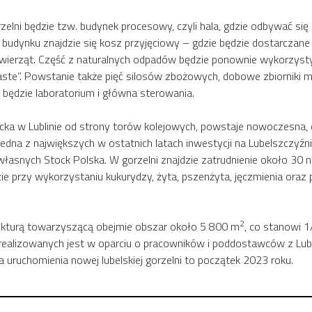
i będzie tzw. budynek procesowy, czyli hala, gdzie odbywać się b
 budynku znajdzie się kosz przyjęciowy – gdzie będzie dostarczane
wierząt. Część z naturalnych odpadów będzie ponownie wykorzyst
ste”. Powstanie także pięć silosów zbożowych, dobowe zbiorniki m
 będzie laboratorium i główna sterowania.
ka w Lublinie od strony torów kolejowych, powstaje nowoczesna, e
o jedna z największych w ostatnich latach inwestycji na Lubelszczy
 własnych Stock Polska. W gorzelni znajdzie zatrudnienie około 30 
ie przy wykorzystaniu kukurydzy, żyta, pszenżyta, jęczmienia oraz
2
rukturą towarzyszącą obejmie obszar około 5 800 m
, co stanowi 1
ealizowanych jest w oparciu o pracowników i poddostawców z Lubel
ruchomienia nowej lubelskiej gorzelni to początek 2023 roku.