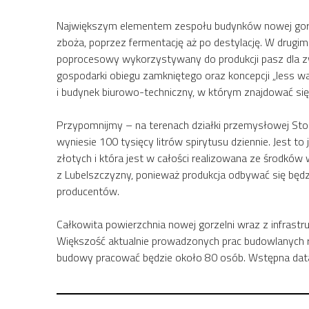
Największym elementem zespołu budynków nowej gorzeln
zboża, poprzez fermentację aż po destylację. W drugim
poprocesowy wykorzystywany do produkcji pasz dla z
gospodarki obiegu zamkniętego oraz koncepcji „less wa
i budynek biurowo-techniczny, w którym znajdować się
Przypomnijmy – na terenach działki przemysłowej Stoc
wyniesie 100 tysięcy litrów spirytusu dziennie. Jest t
złotych i która jest w całości realizowana ze środków
z Lubelszczyzny, ponieważ produkcja odbywać się będz
producentów.
Całkowita powierzchnia nowej gorzelni wraz z infrast
Większość aktualnie prowadzonych prac budowlanych r
budowy pracować będzie około 80 osób. Wstępna data u