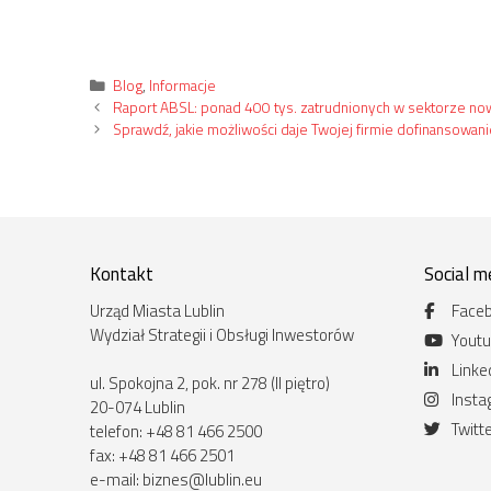
Kategorie
Blog
,
Informacje
Raport ABSL: ponad 400 tys. zatrudnionych w sektorze n
Sprawdź, jakie możliwości daje Twojej firmie dofinansowani
Kontakt
Social m
Urząd Miasta Lublin
Face
Wydział Strategii i Obsługi Inwestorów
Yout
Linke
ul. Spokojna 2, pok. nr 278 (II piętro)
Inst
20-074 Lublin
Twitt
telefon: +48 81 466 2500
fax: +48 81 466 2501
e-mail:
biznes@lublin.eu