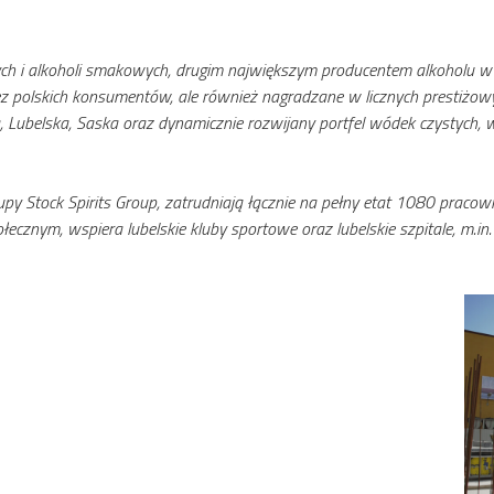
ych i alkoholi smakowych, drugim największym producentem alkoholu w 
zez polskich konsument
ó
w, ale r
ó
wnież nagradzane w licznych prestiżow
Lubelska, Saska oraz dynamicznie rozwijany portfel w
ó
dek czystych, 
 Stock Spirits Group, zatrudniają łącznie na pełny etat 1080 pracowni
ecznym, wspiera lubelskie kluby sportowe oraz lubelskie szpitale, m.in