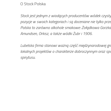
O Stock Polska
Stock jest jednym z wiodących producent
ó
w w
ó
dek czyst
pozycje w swoich kategoriach i są doceniane nie tylko pr
Polska to zar
ó
wno alkohole smakowe: Żołądkowa Gorzka, 
Amundsen, Orkisz, a także w
ó
dki Żubr i 1906.
Lubelska firma stanowi ważną część międzynarodowej grupy
lokalnych projektów o charakterze dobroczynnym oraz społ
spirytusu.