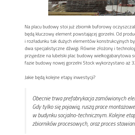
Na placu budowy stoi już zbiornik buforowy oczyszcza
będą kluczowy element powstającej gorzelni. Od produce
i rozładunku tak dużych elementów konstrukcyjnych b
dwa specjalistyczne dźwigi. Równie złożony i technolo
przyjedzie na lubelski plac budowy wielkogabarytowa 
fazie budowy nowej gorzelni Stock wykorzystano aż 32
Jakie będą kolejne etapy inwestycji?
Obecnie trwa prefabrykacja zamówionych eleme
Gdy tylko się pojawią, ruszą prace montażow
w budynku socjalno-technicznym. Kolejne et
zbiorników procesowych, oraz proces stawian