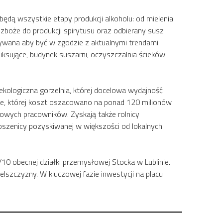
ędą wszystkie etapy produkcji alkoholu: od mielenia
 zboże do produkcji spirytusu oraz odbierany susz
ywana aby być w zgodzie z aktualnymi trendami
iksujące, budynek suszarni, oczyszczalnia ścieków
kologiczna gorzelnia, której docelowa wydajność
źnie, której koszt oszacowano na ponad 120 milionów
nowych pracowników. Zyskają także rolnicy
 pszenicy pozyskiwanej w większości od lokalnych
/10 obecnej działki przemysłowej Stocka w Lublinie.
szczyzny. W kluczowej fazie inwestycji na placu