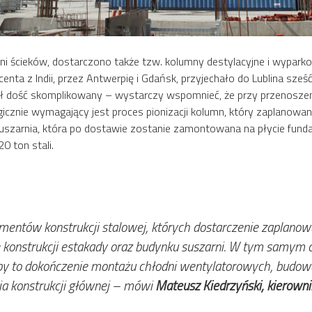
lni ścieków, dostarczono także tzw. kolumny destylacyjne i wypar
nta z Indii, przez Antwerpię i Gdańsk, przyjechało do Lublina sześ
ył dość skomplikowany – wystarczy wspomnieć, że przy przenoszen
gicznie wymagający jest proces pionizacji kolumn, który zaplanowa
suszarnia, która po dostawie zostanie zamontowana na płycie fund
0 ton stali.
ntów konstrukcji stalowej, których dostarczenie zaplanowan
e konstrukcji estakady oraz budynku suszarni. W tym samym 
apy to dokończenie montażu chłodni wentylatorowych, budow
ia konstrukcji głównej – mówi
Mateusz Kiedrzyński, kierowni