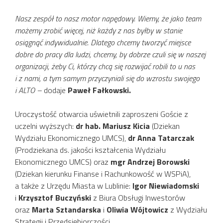
Nasz zespół to nasz motor napędowy. Wiemy, że jako team
możemy zrobić więcej, niż każdy z nas byłby w stanie
osiągnąć indywidualnie. Dlatego chcemy tworzyć miejsce
dobre do pracy dla ludzi, chcemy, by dobrze czuli się w naszej
organizacji, żeby Ci, którzy chcą się rozwijać robili to u nas
i z nami, a tym samym przyczyniali się do wzrostu swojego
i ALTO –
dodaje
Paweł Fałkowski.
Uroczystość otwarcia uświetnili zaproszeni Goście z
uczelni wyższych:
dr hab. Mariusz Kicia
(Dziekan
Wydziału Ekonomicznego UMCS),
dr Anna Tatarczak
(Prodziekana ds. jakości kształcenia Wydziału
Ekonomicznego UMCS) oraz
mgr Andrzej Borowski
(Dziekan kierunku Finanse i Rachunkowość w WSPiA),
a także z Urzędu Miasta w Lublinie:
Igor Niewiadomski
i
Krzysztof Buczyński
z Biura Obsługi Inwestorów
oraz
Marta Sztandarska
i
Oliwia Wójtowicz
z Wydziału
Strategii i Przedsiębiorczości.