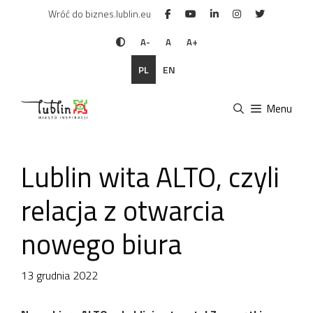
Przejdź
Wróć do biznes.lublin.eu
do
treści
A-
A
A+
PL
EN
Menu
Lublin wita ALTO, czyli
relacja z otwarcia
nowego biura
13 grudnia 2022